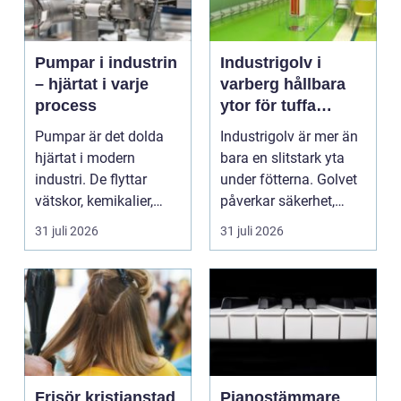
Pumpar i industrin
Industrigolv i
– hjärtat i varje
varberg hållbara
process
ytor för tuffa
miljöer
Pumpar är det dolda
Industrigolv är mer än
hjärtat i modern
bara en slitstark yta
industri. De flyttar
under fötterna. Golvet
vätskor, kemikalier,
påverkar säkerhet,
oljor,...
arbetsmiljö, ...
31 juli 2026
31 juli 2026
Frisör kristianstad
Pianostämmare