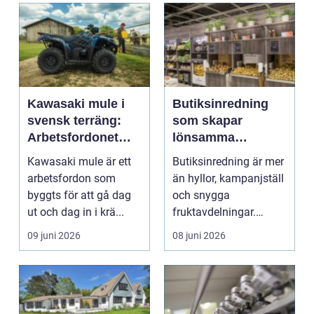
Kawasaki mule i
Butiksinredning
svensk terräng:
som skapar
Arbetsfordonet
lönsamma
som tål att
butiksmiljöer
Kawasaki mule är ett
Butiksinredning är mer
användas
arbetsfordon som
än hyllor, kampanjställ
byggts för att gå dag
och snygga
ut och dag in i krä...
fruktavdelningar.
Rätt...
09 juni 2026
08 juni 2026