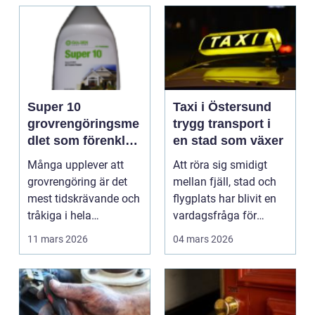
Super 10
Taxi i Östersund
grovrengöringsme
trygg transport i
dlet som förenklar
en stad som växer
städningen
Många upplever att
Att röra sig smidigt
hemma och på
grovrengöring är det
mellan fjäll, stad och
jobbet
mest tidskrävande och
flygplats har blivit en
tråkiga i hela
vardagsfråga för
städningen.
många som bor i...
11 mars 2026
04 mars 2026
Ugnsgaller,...