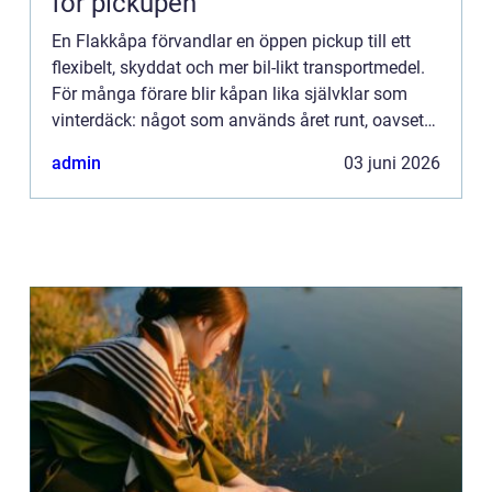
för pickupen
En Flakkåpa förvandlar en öppen pickup till ett
flexibelt, skyddat och mer bil-likt transportmedel.
För många förare blir kåpan lika självklar som
vinterdäck: något som används året runt, oavsett
om bilen rullar på byggarbetsplatser, skogsvägar
admin
03 juni 2026
eller...