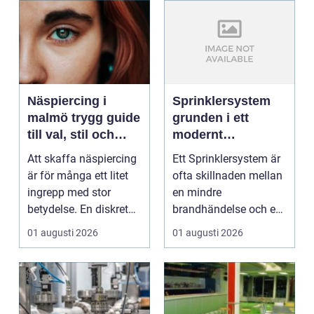
Näspiercing i
Sprinklersystem
malmö trygg guide
grunden i ett
till val, stil och
modernt
studio
brandskydd
Att skaffa näspiercing
Ett Sprinklersystem är
är för många ett litet
ofta skillnaden mellan
ingrepp med stor
en mindre
betydelse. En diskret
brandhändelse och en
sten i näsvinge...
total förlust av
01 augusti 2026
01 augusti 2026
byggna...