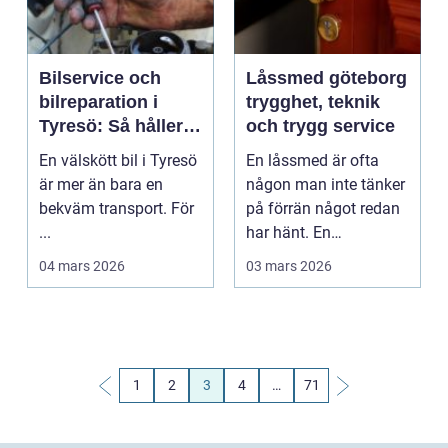
Bilservice och
Låssmed göteborg
bilreparation i
trygghet, teknik
Tyresö: Så håller
och trygg service
du bilen säker,
En välskött bil i Tyresö
En låssmed är ofta
trygg och prisvärd
är mer än bara en
någon man inte tänker
över tid
bekväm transport. För
på förrän något redan
...
har hänt. En
borttappad nyckel, en
04 mars 2026
03 mars 2026
tr...
1
2
3
4
…
71