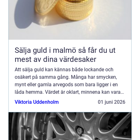
Sälja guld i malmö så får du ut
mest av dina värdesaker
Att sälja guld kan kännas både lockande och
osäkert på samma gång. Många har smycken,
mynt eller gamla arvegods som bara ligger i en
låda hemma. Värdet är oklart, minnena kan vara
starka och frågorna blir lätt många: Hur mycket är
Viktoria Uddenholm
01 juni 2026
allt värt? Vem går ...