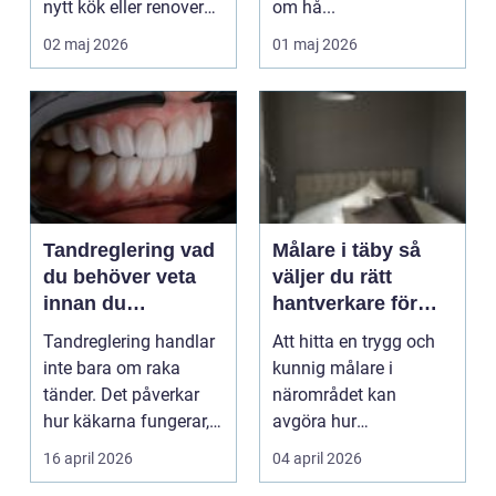
nytt kök eller renoverar
om hå...
badrum.
02 maj 2026
01 maj 2026
Kombination...
Tandreglering vad
Målare i täby så
du behöver veta
väljer du rätt
innan du
hantverkare för
bestämmer dig
ditt projekt
Tandreglering handlar
Att hitta en trygg och
inte bara om raka
kunnig målare i
tänder. Det påverkar
närområdet kan
hur käkarna fungerar,
avgöra hur
hur lätt du kan h...
slutresultatet blir,
16 april 2026
04 april 2026
oavsett om det...