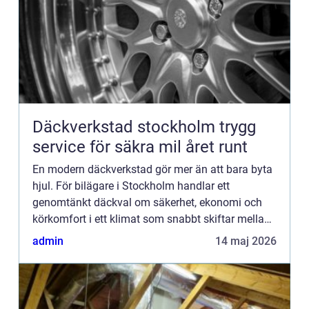
Däckverkstad stockholm trygg
service för säkra mil året runt
En modern däckverkstad gör mer än att bara byta
hjul. För bilägare i Stockholm handlar ett
genomtänkt däckval om säkerhet, ekonomi och
körkomfort i ett klimat som snabbt skiftar mellan
snömodd, regn och torra sommarvägar. Med rätt
admin
14 maj 2026
stöd från en erfare...