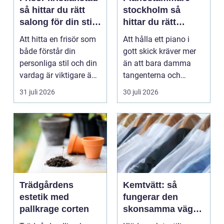
så hittar du rätt
stockholm så
salong för din stil
hittar du rätt
och vardag
expert för ditt
Att hitta en frisör som
Att hålla ett piano i
piano
både förstår din
gott skick kräver mer
personliga stil och din
än att bara damma
vardag är viktigare än
tangenterna och
många tror. ...
stänga locket försikti...
31 juli 2026
30 juli 2026
Trädgårdens
Kemtvätt: så
estetik med
fungerar den
pallkrage corten
skonsamma vägen
till rena kläder