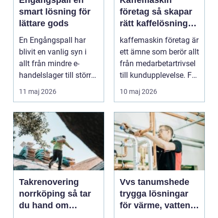
Engångspall en
Kaffemaskin
smart lösning för
företag så skapar
lättare gods
rätt kaffelösning
mer värde på
En Engångspall har
kaffemaskin företag är
jobbet
blivit en vanlig syn i
ett ämne som berör allt
allt från mindre e-
från medarbetartrivsel
handelslager till större
till kundupplevelse. Få
industriflöden...
andra ...
11 maj 2026
10 maj 2026
Takrenovering
Vvs tanumshede
norrköping så tar
trygga lösningar
du hand om
för värme, vatten
husets viktigaste
och sanitet