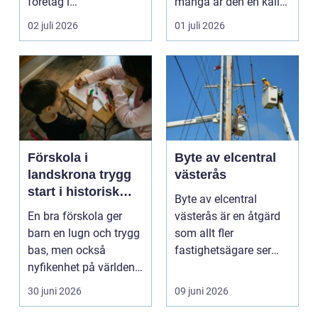
företag i
många är den en källa
Stockholmsregionen.
till kunskap, ...
02 juli 2026
01 juli 2026
Konkurrens...
Förskola i
Byte av elcentral
landskrona trygg
västerås
start i historisk
Byte av elcentral
miljö
En bra förskola ger
västerås är en åtgärd
barn en lugn och trygg
som allt fler
bas, men också
fastighetsägare ser
nyfikenhet på världen. I
som en nödvändig
Landskrona finns ...
investeri...
30 juni 2026
09 juni 2026