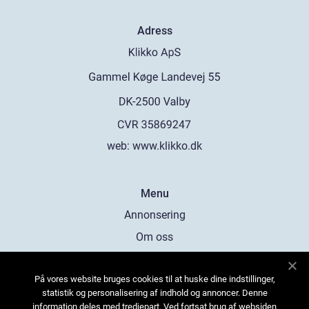
Adress
web:
www.klikko.dk
Menu
Annonsering
Om oss
Cookies
På vores website bruges cookies til at huske dine indstillinger,
Kontakta oss
statistik og personalisering af indhold og annoncer. Denne
Sitemap
information deles med tredjepart. Ved fortsat brug af websiden