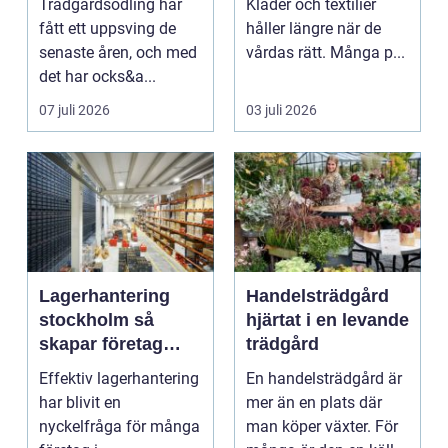
Trädgårdsodling har
Kläder och textilier
fått ett uppsving de
håller längre när de
senaste åren, och med
vårdas rätt. Många p...
det har ocks&a...
07 juli 2026
03 juli 2026
Lagerhantering
Handelsträdgård
stockholm så
hjärtat i en levande
skapar företag
trädgård
effektiva och
Effektiv lagerhantering
En handelsträdgård är
flexibla flöden
har blivit en
mer än en plats där
nyckelfråga för många
man köper växter. För