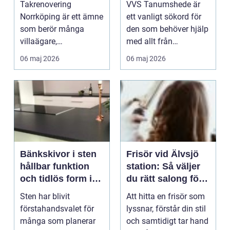
Takrenovering
VVS Tanumshede är
skydd
Norrköping är ett ämne
ett vanligt sökord för
som berör många
den som behöver hjälp
villaägare,
med allt från
bostadsrättsföreningar
droppande blandare
06 maj 2026
06 maj 2026
och fastighe...
till...
Bänkskivor i sten
Frisör vid Älvsjö
hållbar funktion
station: Så väljer
och tidlös form i
du rätt salong för
kök och badrum
ditt hår
Sten har blivit
Att hitta en frisör som
förstahandsvalet för
lyssnar, förstår din stil
många som planerar
och samtidigt tar hand