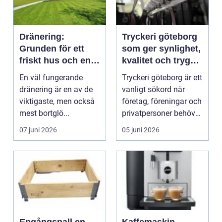
Dränering:
Tryckeri göteborg
Grunden för ett
som ger synlighet,
friskt hus och en
kvalitet och trygg
trygg tomt
leverans
En väl fungerande
Tryckeri göteborg är ett
dränering är en av de
vanligt sökord när
viktigaste, men också
företag, föreningar och
mest bortglö...
privatpersoner behöver
snabb, sn...
07 juni 2026
05 juni 2026