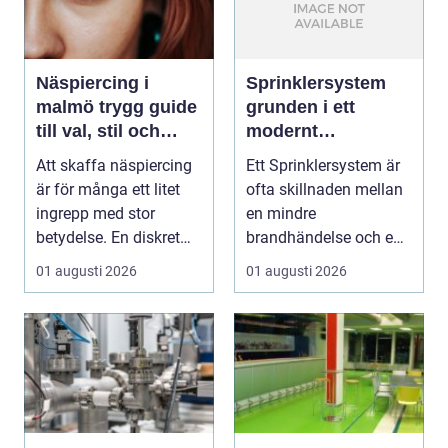
Näspiercing i
Sprinklersystem
malmö trygg guide
grunden i ett
till val, stil och
modernt
studio
brandskydd
Att skaffa näspiercing
Ett Sprinklersystem är
är för många ett litet
ofta skillnaden mellan
ingrepp med stor
en mindre
betydelse. En diskret
brandhändelse och en
sten i näsvinge...
total förlust av
01 augusti 2026
01 augusti 2026
byggna...