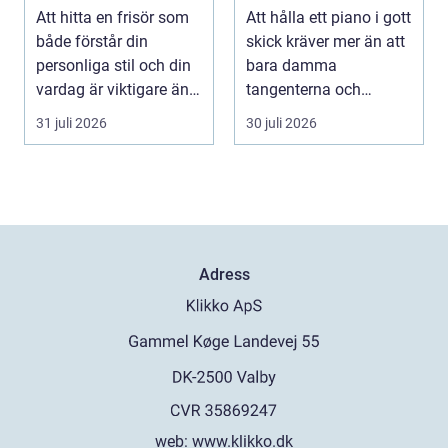
och vardag
ditt piano
Att hitta en frisör som
Att hålla ett piano i gott
både förstår din
skick kräver mer än att
personliga stil och din
bara damma
vardag är viktigare än
tangenterna och
många tror. ...
stänga locket försikti...
31 juli 2026
30 juli 2026
Adress
web:
www.klikko.dk