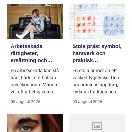
Arbetsskada
Stola präst symbol,
rättigheter,
hantverk och
ersättning och
praktisk
vägen vidare
vägledning
En arbetsskada kan slå
En stola är mer än ett
hårt, både mot hälsan
vackert tygstycke. Den
och ekonomin. Många
bär prästens uppdrag,
vet att arbetsgivaren
kyrkans tradition och
ska informera...
församling...
05 augusti 2026
03 augusti 2026