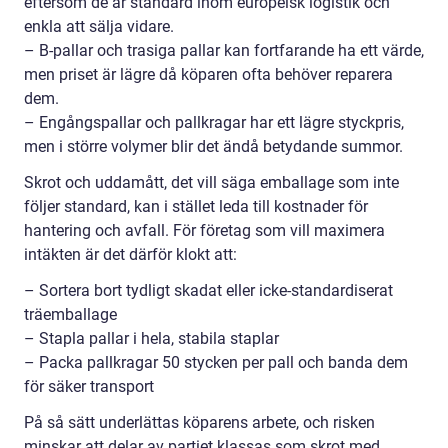
eftersom de är standard inom europeisk logistik och
enkla att sälja vidare.
– B-pallar och trasiga pallar kan fortfarande ha ett värde,
men priset är lägre då köparen ofta behöver reparera
dem.
– Engångspallar och pallkragar har ett lägre styckpris,
men i större volymer blir det ändå betydande summor.
Skrot och uddamått, det vill säga emballage som inte
följer standard, kan i stället leda till kostnader för
hantering och avfall. För företag som vill maximera
intäkten är det därför klokt att:
– Sortera bort tydligt skadat eller icke-standardiserat
träemballage
– Stapla pallar i hela, stabila staplar
– Packa pallkragar 50 stycken per pall och banda dem
för säker transport
På så sätt underlättas köparens arbete, och risken
minskar att delar av partiet klassas som skrot med