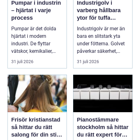
Pumpar i industrin
Industrigolv i
– hjärtat i varje
varberg hållbara
process
ytor för tuffa
miljöer
Pumpar är det dolda
Industrigolv är mer än
hjärtat i modern
bara en slitstark yta
industri. De flyttar
under fötterna. Golvet
vätskor, kemikalier,
påverkar säkerhet,
oljor,...
arbetsmiljö, ...
31 juli 2026
31 juli 2026
Frisör kristianstad
Pianostämmare
så hittar du rätt
stockholm så hittar
salong för din stil
du rätt expert för