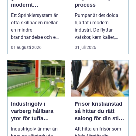
modernt
process
brandskydd
Ett Sprinklersystem är
Pumpar är det dolda
ofta skillnaden mellan
hjärtat i modern
en mindre
industri. De flyttar
brandhändelse och en
vätskor, kemikalier,
total förlust av
oljor,...
01 augusti 2026
31 juli 2026
byggna...
Industrigolv i
Frisör kristianstad
varberg hållbara
så hittar du rätt
ytor för tuffa
salong för din stil
miljöer
och vardag
Industrigolv är mer än
Att hitta en frisör som