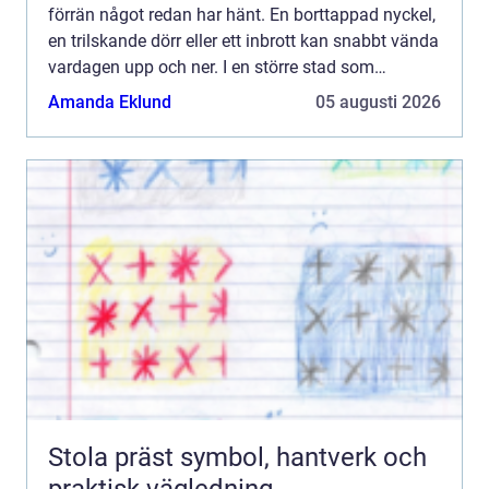
förrän något redan har hänt. En borttappad nyckel,
en trilskande dörr eller ett inbrott kan snabbt vända
vardagen upp och ner. I en större stad som
Göteborg blir behovet av snabb, säker och
Amanda Eklund
05 augusti 2026
professionell lå...
Stola präst symbol, hantverk och