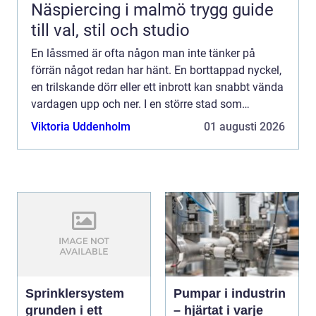
Näspiercing i malmö trygg guide
till val, stil och studio
En låssmed är ofta någon man inte tänker på
förrän något redan har hänt. En borttappad nyckel,
en trilskande dörr eller ett inbrott kan snabbt vända
vardagen upp och ner. I en större stad som
Göteborg blir behovet av snabb, säker och
Viktoria Uddenholm
01 augusti 2026
professionell lå...
Sprinklersystem
Pumpar i industrin
grunden i ett
– hjärtat i varje