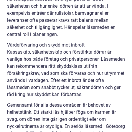
säkerheten och hur enkel dörren är att använda. I
exempelvis entréer där rullstolar, barnvagnar eller
leveranser ofta passerar krävs rätt balans mellan
säkerhet och tillgänglighet. Här spelar låssmeden en
central roll i planeringen.
Värdeförvaring och skydd mot inbrott
Kassaskåp, säkerhetsskåp och förstärkta dörrar är
vanliga hos både företag och privatpersoner. Låssmeden
kan rekommendera rätt skyddsklass utifrån
försäkringskrav, vad som ska förvaras och hur utrymmet
används i vardagen. Efter ett inbrott är det ofta
låssmeden som snabbt rycker ut, säkrar dörren och ger
råd kring hur skyddet kan förbättras.
Gemensamt för alla dessa områden är behovet av
helhetstänk. Ett starkt lås hjälper föga om karmen är
svag, om dörren inte går igen ordentligt eller om
nyckelrutinerna är otydliga. En seriös låssmed i Göteborg