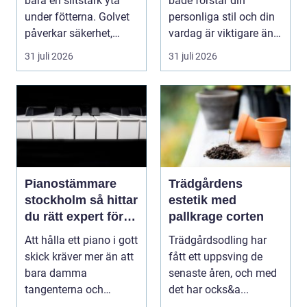
bara en slitstark yta
både förstår din
under fötterna. Golvet
personliga stil och din
påverkar säkerhet,
vardag är viktigare än
arbetsmiljö, ...
många tror. ...
31 juli 2026
31 juli 2026
Pianostämmare
Trädgårdens
stockholm så hittar
estetik med
du rätt expert för
pallkrage corten
ditt piano
Att hålla ett piano i gott
Trädgårdsodling har
skick kräver mer än att
fått ett uppsving de
bara damma
senaste åren, och med
tangenterna och
det har ocks&a...
stänga locket försikti...