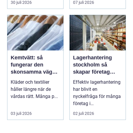
30 juli 2026
07 juli 2026
Kemtvätt: så
Lagerhantering
fungerar den
stockholm så
skonsamma vägen
skapar företag
till rena kläder
effektiva och
Kläder och textilier
Effektiv lagerhantering
flexibla flöden
håller längre när de
har blivit en
vårdas rätt. Många p...
nyckelfråga för många
företag i
Stockholmsregionen.
03 juli 2026
02 juli 2026
Konkurrens...