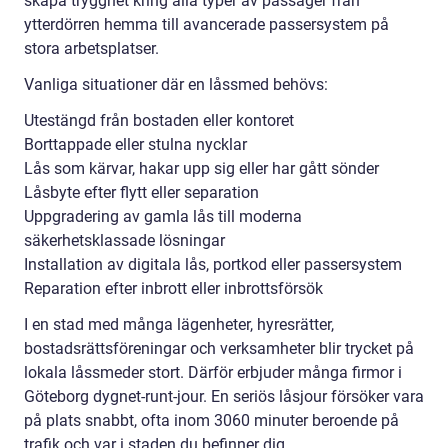
skapa trygghet kring alla typer av passager från
ytterdörren hemma till avancerade passersystem på
stora arbetsplatser.
Vanliga situationer där en låssmed behövs:
Utestängd från bostaden eller kontoret
Borttappade eller stulna nycklar
Lås som kärvar, hakar upp sig eller har gått sönder
Låsbyte efter flytt eller separation
Uppgradering av gamla lås till moderna
säkerhetsklassade lösningar
Installation av digitala lås, portkod eller passersystem
Reparation efter inbrott eller inbrottsförsök
I en stad med många lägenheter, hyresrätter,
bostadsrättsföreningar och verksamheter blir trycket på
lokala låssmeder stort. Därför erbjuder många firmor i
Göteborg dygnet-runt-jour. En seriös låsjour försöker vara
på plats snabbt, ofta inom 3060 minuter beroende på
trafik och var i staden du befinner dig.