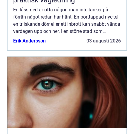
praktisk vägledning
En låssmed är ofta någon man inte tänker på
förrän något redan har hänt. En borttappad nyckel,
en trilskande dörr eller ett inbrott kan snabbt vända
vardagen upp och ner. I en större stad som
Göteborg blir behovet av snabb, säker och
Erik Andersson
03 augusti 2026
professionell lå...