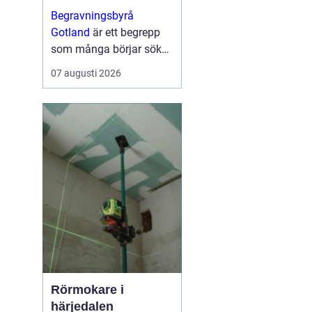
genom hela
Begravningsbyrå
avskedet
Gotland
är ett begrepp
som många börjar söka
på i samma stund som
07 augusti 2026
sorgen slår till och
frågorna hopar sig. När
nå...
Rörmokare i
härjedalen