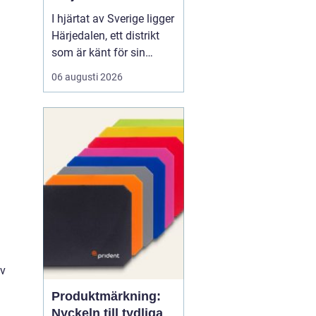
I hjärtat av Sverige ligger
Härjedalen, ett distrikt
som är känt för sin
storslagna natur och rika
06 augusti 2026
kulturhistoria. För de
som bor här eller har
fritidshus i området, kan
VVS-arbeten bli en viktig
del av
fastighetsunderhållet.
Med kalla vintrar och
of...
av
Produktmärkning:
Nyckeln till tydliga