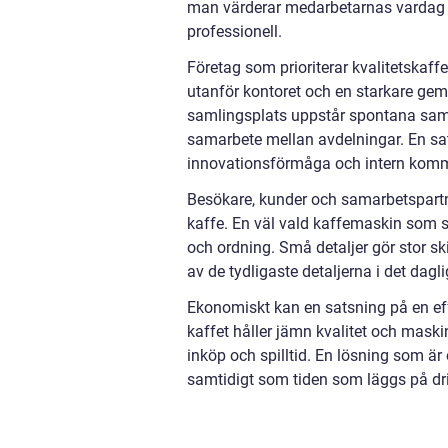
man värderar medarbetarnas vardag o
professionell.
Företag som prioriterar kvalitetskaff
utanför kontoret och en starkare gem
samlingsplats uppstår spontana samt
samarbete mellan avdelningar. En sat
innovationsförmåga och intern komm
Besökare, kunder och samarbetspartne
kaffe. En väl vald kaffemaskin som s
och ordning. Små detaljer gör stor sk
av de tydligaste detaljerna i det da
Ekonomiskt kan en satsning på en eff
kaffet håller jämn kvalitet och mask
inköp och spilltid. En lösning som är
samtidigt som tiden som läggs på drif