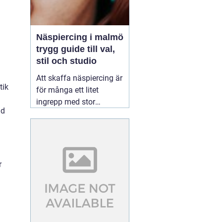
Näspiercing i malmö
trygg guide till val,
stil och studio
Att skaffa näspiercing är
tik
för många ett litet
ingrepp med stor
id
betydelse. En diskret
sten i näsvingen kan bli
en personlig signatur,
medan en mer
iögonfallande ring kan
r
ge ett tydligt uttryck av
stil och attityd. För den
som söker
01 augusti
2026