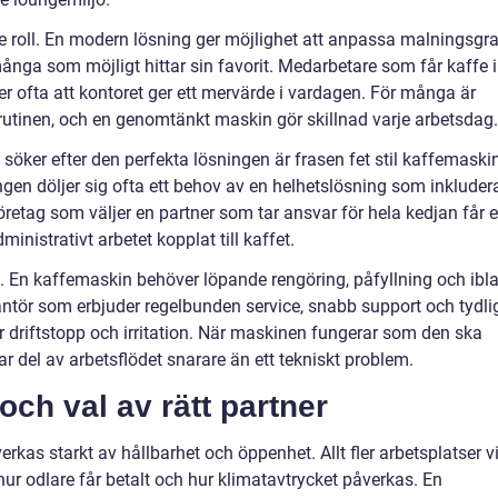
 roll. En modern lösning ger möjlighet att anpassa malningsgra
många som möjligt hittar sin favorit. Medarbetare som får kaffe i
r ofta att kontoret ger ett mervärde i vardagen. För många är
 rutinen, och en genomtänkt maskin gör skillnad varje arbetsdag.
ker efter den perfekta lösningen är frasen fet stil kaffemaski
ngen döljer sig ofta ett behov av en helhetslösning som inkluder
öretag som väljer en partner som tar ansvar för hela kedjan får 
inistrativt arbetet kopplat till kaffet.
. En kaffemaskin behöver löpande rengöring, påfyllning och ibl
rantör som erbjuder regelbunden service, snabb support och tydli
för driftstopp och irritation. När maskinen fungerar som den ska
ar del av arbetsflödet snarare än ett tekniskt problem.
och val av rätt partner
rkas starkt av hållbarhet och öppenhet. Allt fler arbetsplatser vi
ur odlare får betalt och hur klimatavtrycket påverkas. En