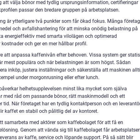
 att välja bönor med tydlig ursprungsinformation, certifieringar
profilen passar den bredare gruppen på arbetsplatsen.
g är ytterligare två punkter som får ökad fokus. Många företag
medel och avfallshantering för att minska onödig belastning på
ta energieffektiv med smarta vilolägen och optimerad
kostnader och ger en mer hållbar profil.
e att anpassa kaffenivån efter behoven. Vissa system ger statis
 är mest populära och när belastningen är som högst. Sådan
era inköp, justera inställningar och säkerställa att maskinen allt
 exempel under morgonrusning eller efter lunch.
 påverkar helhetsupplevelsen minst lika mycket som själva
rar med råd om passande bönor, rätt maskinmodell och ett
tid. När företaget har en tydlig kontaktperson och en leverantö
kaffet en stabil och pålitlig del av kontoret.
tt samarbeta med aktörer som kaffebolaget för att få en
sning. Genom att vända sig till kaffebolaget får arbetsplatser
 leverans av kaffe, service och löpande support. På så sätt blir