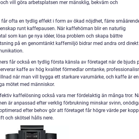
ch vill göra arbetsplatsen mer mänsklig, bekväm och
e får ofta en tydlig effekt i form av ökad nöjdhet, färre småärend
enskap runt kaffepausen. När kaffehörnan blir en naturlig
al som kan ge nya idéer, lösa problem och skapa bättre
sning på en genomtänkt kaffemiljö bidrar med andra ord direkt t
unikation.
rs får också en tydlig första känsla av företaget när de bjuds 
erverar kaffe av hög kvalitet förmedlar omtanke, professionali
illnad när man vill bygga ett starkare varumärke, och kaffe är en
gliga mötet med människor.
ektiv kaffelösning också vara mer fördelaktig än många tror. N
inen är anpassad efter verklig förbrukning minskar svinn, onödig
 optimerad efter behov gör att företaget får högre värde per kopp
t och skötsel hålls nere.