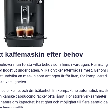
ätt kaffemaskin efter behov
g behöver man förstå vilka behov som finns i vardagen. Hur mån
er flödet ut under dagen. Vilka drycker efterfrågas mest. Genom 
 att undvika en maskin som antingen är för liten, för komplicerad
ska verkligheten.
t med enkelhet och driftsäkerhet. En kompakt helautomatisk mask
h kanske cappuccino räcker ofta långt. För större verksamheter
arare om kapacitet, hastighet och möjlighet till flera samtidiga
rre loungemiljö.