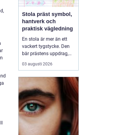
d,
Stola präst symbol,
hantverk och
praktisk vägledning
En stola är mer än ett
n
vackert tygstycke. Den
ar
bär prästens uppdrag,
en
kyrkans tradition och
03 augusti 2026
församlingens bön på
sina axlar. I många
and
kyrkor är stolan det
ga
tydligaste tecknet på den
vigning och tjänst som
prästen bär. Samtidigt är
den ett bruksföremål
so...
ll