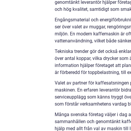
genomtänkt leverantör hjälper företag
och hög kvalitet, samtidigt som smak
Engångsmaterial och energiförbruknin
ser över valet av muggar, rengörings
miljön. En modern kaffemaskin är of
vattenanvändning, vilket både sänker 
Tekniska trender gör det också enklar
över antal koppar, vilka drycker som
information hjälper företaget att plan
är förberedd för toppbelastning, till
Valet av partner för kaffesatsningen
maskinen. En erfaren leverantör bid
serviceupplägg som känns tryggt över 
som förstår verksamhetens vardag blir 
Många svenska företag väljer i dag a
sammanhållen och genomtänkt kaffelö
hjälp med allt från val av maskin till