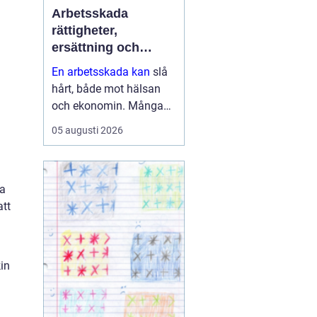
Arbetsskada
rättigheter,
ersättning och
vägen vidare
En arbetsskada kan
slå
hårt, både mot hälsan
och ekonomin. Många
vet att arbetsgivaren ska
05 augusti 2026
informeras och att
Försäkringskassan har
en roll, men färre har f...
ga
att
in