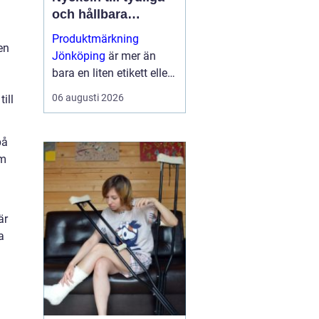
och hållbara
produkter
Produktmärkning
en
Jönköping
är mer än
bara en liten etikett eller
skylt på en maskin eller
06 augusti 2026
ill
konsumentprodukt. Rätt
märkni...
på
sm
är
a