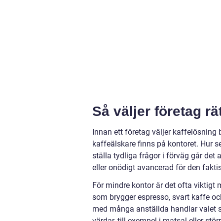
Så väljer företag r
Innan ett företag väljer kaffelösnin
kaffeälskare finns på kontoret. Hur s
ställa tydliga frågor i förväg går det
eller onödigt avancerad för den fakti
För mindre kontor är det ofta viktig
som brygger espresso, svart kaffe oc
med många anställda handlar valet sn
värdar, till exempel i matsal eller stö