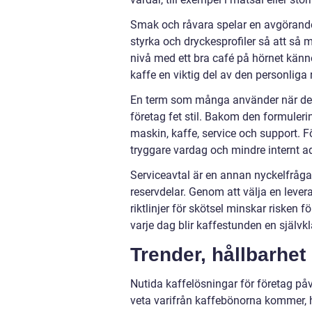
Smak och råvara spelar en avgörande
styrka och dryckesprofiler så att så 
nivå med ett bra café på hörnet känne
kaffe en viktig del av den personliga
En term som många använder när de sö
företag fet stil. Bakom den formuleri
maskin, kaffe, service och support. F
tryggare vardag och mindre internt adm
Serviceavtal är en annan nyckelfråga
reservdelar. Genom att välja en leve
riktlinjer för skötsel minskar risken 
varje dag blir kaffestunden en självkl
Trender, hållbarhet 
Nutida kaffelösningar för företag påve
veta varifrån kaffebönorna kommer, h