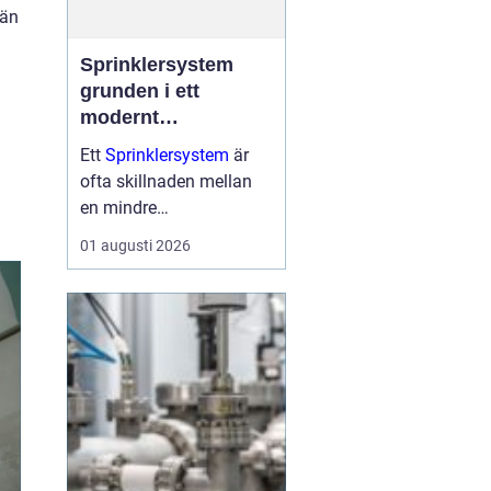
 än
Sprinklersystem
grunden i ett
modernt
brandskydd
Ett
Sprinklersystem
är
ofta skillnaden mellan
en mindre
brandhändelse och en
01 augusti 2026
total förlust av byggnad,
verksamhet och lager.
Allt fler fastighetsägare,
industrier och offentliga
verksamheter ser
sprinkler...