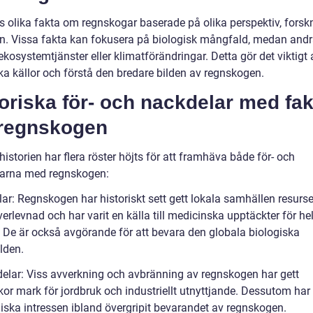
ns olika fakta om regnskogar baserade på olika perspektiv, forsk
en. Vissa fakta kan fokusera på biologisk mångfald, medan and
kosystemtjänster eller klimatförändringar. Detta gör det viktigt 
ika källor och förstå den bredare bilden av regnskogen.
oriska för- och nackdelar med fak
regnskogen
storien har flera röster höjts för att framhäva både för- och
arna med regnskogen:
ar: Regnskogen har historiskt sett gett lokala samhällen resurse
erlevnad och har varit en källa till medicinska upptäckter för he
. De är också avgörande för att bevara den globala biologiska
lden.
elar: Viss avverkning och avbränning av regnskogen har gett
or mark för jordbruk och industriellt utnyttjande. Dessutom har
ska intressen ibland övergripit bevarandet av regnskogen.