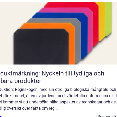
duktmärkning: Nyckeln till tydliga och
lbara produkter
oduktion: Regnskogen, med sin otroliga biologiska mångfald och
t för klimatet, är en av jordens mest värdefulla naturresurser. I 
el kommer vi att undersöka olika aspekter av regnskogar och ge
lig översikt över fakta om reg...
n
06 augusti