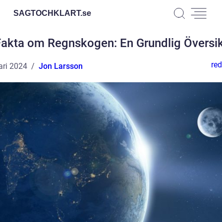
SAGTOCHKLART.
se
akta om Regnskogen: En Grundlig Översi
red
ari 2024
Jon Larsson