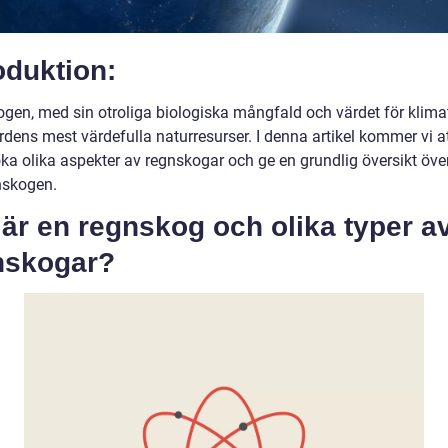
oduktion:
gen, med sin otroliga biologiska mångfald och värdet för klimat
rdens mest värdefulla naturresurser. I denna artikel kommer vi a
ka olika aspekter av regnskogar och ge en grundlig översikt öve
nskogen.
är en regnskog och olika typer a
nskogar?