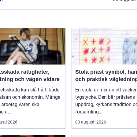
da rättigheter,
Stola präst symbol, hantverk
ttning och vägen vidare
och praktisk väglednin
etsskada kan slå hårt, både
En stola är mer än ett vacker
älsan och ekonomin. Många
tygstycke. Den bär prästens
t arbetsgivaren ska
uppdrag, kyrkans tradition o
era...
församling...
usti 2026
03 augusti 2026