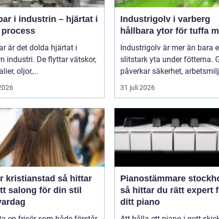
r i industrin – hjärtat i
Industrigolv i varberg
e process
hållbara ytor för tuffa m
 är det dolda hjärtat i
Industrigolv är mer än bara 
 industri. De flyttar vätskor,
slitstark yta under fötterna. 
ier, oljor,...
påverkar säkerhet, arbetsmiljö
 2026
31 juli 2026
kristianstad så hittar
Pianostämmare stockh
tt salong för din stil
så hittar du rätt expert 
vardag
ditt piano
tta en frisör som både förstår
Att hålla ett piano i gott skic