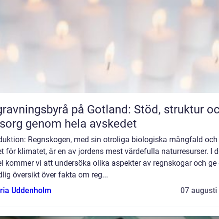
ravningsbyrå på Gotland: Stöd, struktur o
sorg genom hela avskedet
oduktion: Regnskogen, med sin otroliga biologiska mångfald och
t för klimatet, är en av jordens mest värdefulla naturresurser. I 
el kommer vi att undersöka olika aspekter av regnskogar och ge
lig översikt över fakta om reg...
oria Uddenholm
07 augusti