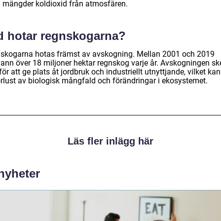
a mängder koldioxid från atmosfären.
d hotar regnskogarna?
skogarna hotas främst av avskogning. Mellan 2001 och 2019
vann över 18 miljoner hektar regnskog varje år. Avskogningen sk
för att ge plats åt jordbruk och industriellt utnyttjande, vilket ka
förlust av biologisk mångfald och förändringar i ekosystemet.
Läs fler inlägg här
 nyheter