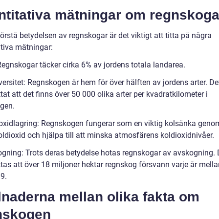
ntitativa mätningar om regnskoga
förstå betydelsen av regnskogar är det viktigt att titta på några
ativa mätningar:
 Regnskogar täcker cirka 6% av jordens totala landarea.
versitet: Regnskogen är hem för över hälften av jordens arter. De
at att det finns över 50 000 olika arter per kvadratkilometer i
gen.
ioxidlagring: Regnskogen fungerar som en viktig kolsänka genom
ldioxid och hjälpa till att minska atmosfärens koldioxidnivåer.
ogning: Trots deras betydelse hotas regnskogar av avskogning. 
tas att över 18 miljoner hektar regnskog försvann varje år mell
9.
lnaderna mellan olika fakta om
nskogen