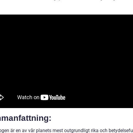
manfattning:
gen är en av vår planets mest outgrundligt rika och betydelsefu