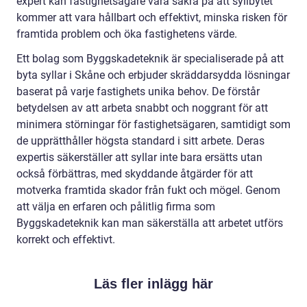
expert kan fastighetsägare vara säkra på att syllbytet
kommer att vara hållbart och effektivt, minska risken för
framtida problem och öka fastighetens värde.
Ett bolag som Byggskadeteknik är specialiserade på att
byta syllar i Skåne och erbjuder skräddarsydda lösningar
baserat på varje fastighets unika behov. De förstår
betydelsen av att arbeta snabbt och noggrant för att
minimera störningar för fastighetsägaren, samtidigt som
de upprätthåller högsta standard i sitt arbete. Deras
expertis säkerställer att syllar inte bara ersätts utan
också förbättras, med skyddande åtgärder för att
motverka framtida skador från fukt och mögel. Genom
att välja en erfaren och pålitlig firma som
Byggskadeteknik kan man säkerställa att arbetet utförs
korrekt och effektivt.
Läs fler inlägg här