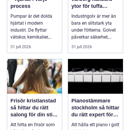
process
ytor för tuffa
miljöer
Pumpar är det dolda
Industrigolv är mer än
hjärtat i modern
bara en slitstark yta
industri. De flyttar
under fötterna. Golvet
vätskor, kemikalier,
påverkar säkerhet,
oljor,...
arbetsmiljö, ...
31 juli 2026
31 juli 2026
Frisör kristianstad
Pianostämmare
så hittar du rätt
stockholm så hittar
salong för din stil
du rätt expert för
och vardag
ditt piano
Att hitta en frisör som
Att hålla ett piano i gott