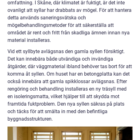
omfattning. I Skåne, där klimatet är fuktigt, är det inte
ovanligt att syllar har drabbats av mögel. För att hantera
detta används saneringsvätska och
mögelbehandlingsmetoder för att säkerställa att
området är rent och fritt från skadliga ämnen innan nya
material installeras.
Vid ett syllbyte avlägsnas den gamla syllen försiktigt.
Det kan innebära både utvändiga och invändiga
åtgärder, där väggmaterial ibland behöver tas bort för att
komma åt syllen. Om huset har en betongplatta kan det
också innebära att gamla spikklossar avlägsnas. Efter
rengöring och behandling installeras en ny träsyll med
en isoleringsmatta, vilket hjälper till att skydda mot
framtida fuktproblem. Den nya syllen säkras på plats
och täcks för att smälta in med den befintliga
byggnadsstrukturen.