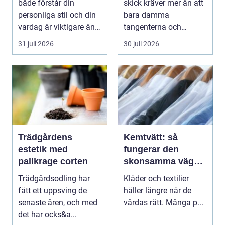
både förstår din
skick kräver mer än att
personliga stil och din
bara damma
vardag är viktigare än
tangenterna och
många tror. ...
stänga locket försikti...
31 juli 2026
30 juli 2026
Trädgårdens
Kemtvätt: så
estetik med
fungerar den
pallkrage corten
skonsamma vägen
till rena kläder
Trädgårdsodling har
Kläder och textilier
fått ett uppsving de
håller längre när de
senaste åren, och med
vårdas rätt. Många p...
det har ocks&a...