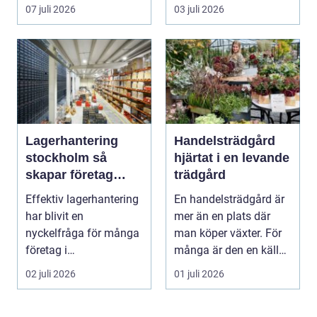
07 juli 2026
03 juli 2026
Lagerhantering
Handelsträdgård
stockholm så
hjärtat i en levande
skapar företag
trädgård
effektiva och
Effektiv lagerhantering
En handelsträdgård är
flexibla flöden
har blivit en
mer än en plats där
nyckelfråga för många
man köper växter. För
företag i
många är den en källa
Stockholmsregionen.
till kunskap, ...
02 juli 2026
01 juli 2026
Konkurrens...