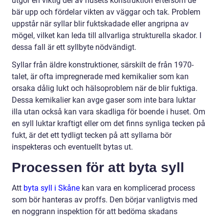
utgör en viktig del av husets konstruktion eftersom de
bär upp och fördelar vikten av väggar och tak. Problem
uppstår när syllar blir fuktskadade eller angripna av
mögel, vilket kan leda till allvarliga strukturella skador. I
dessa fall är ett syllbyte nödvändigt.
Syllar från äldre konstruktioner, särskilt de från 1970-
talet, är ofta impregnerade med kemikalier som kan
orsaka dålig lukt och hälsoproblem när de blir fuktiga.
Dessa kemikalier kan avge gaser som inte bara luktar
illa utan också kan vara skadliga för boende i huset. Om
en syll luktar kraftigt eller om det finns synliga tecken på
fukt, är det ett tydligt tecken på att syllarna bör
inspekteras och eventuellt bytas ut.
Processen för att byta syll
Att
byta syll i Skåne
kan vara en komplicerad process
som bör hanteras av proffs. Den börjar vanligtvis med
en noggrann inspektion för att bedöma skadans