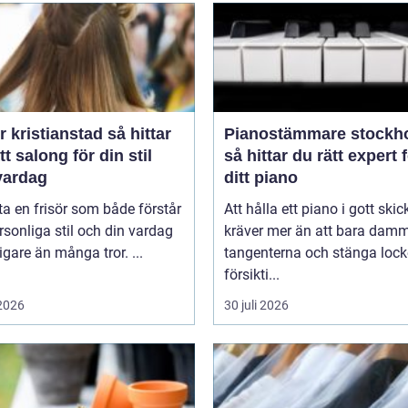
kristianstad så hittar
Pianostämmare stockh
tt salong för din stil
så hittar du rätt expert 
vardag
ditt piano
tta en frisör som både förstår
Att hålla ett piano i gott skic
rsonliga stil och din vardag
kräver mer än att bara dam
tigare än många tror. ...
tangenterna och stänga lock
försikti...
 2026
30 juli 2026