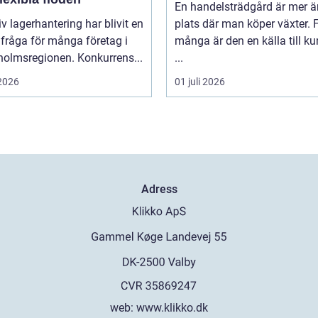
En handelsträdgård är mer ä
iv lagerhantering har blivit en
plats där man köper växter. 
fråga för många företag i
många är den en källa till k
holmsregionen. Konkurrens...
...
 2026
01 juli 2026
Adress
web:
www.klikko.dk