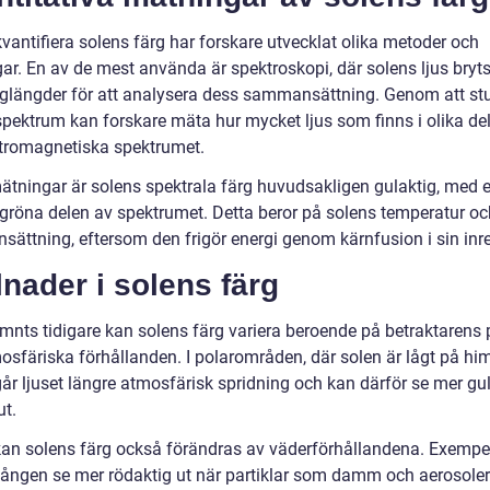
kvantifiera solens färg har forskare utvecklat olika metoder och
ar. En av de mest använda är spektroskopi, där solens ljus bryts
åglängder för att analysera dess sammansättning. Genom att st
spektrum kan forskare mäta hur mycket ljus som finns i olika de
ktromagnetiska spektrumet.
mätningar är solens spektrala färg huvudsakligen gulaktig, med 
 gröna delen av spektrumet. Detta beror på solens temperatur oc
ättning, eftersom den frigör energi genom kärnfusion i sin inre
lnader i solens färg
nts tidigare kan solens färg variera beroende på betraktarens 
osfäriska förhållanden. I polarområden, där solen är lågt på him
r ljuset längre atmosfärisk spridning och kan därför se mer gult
ut.
kan solens färg också förändras av väderförhållandena. Exempe
ången se mer rödaktig ut när partiklar som damm och aerosoler