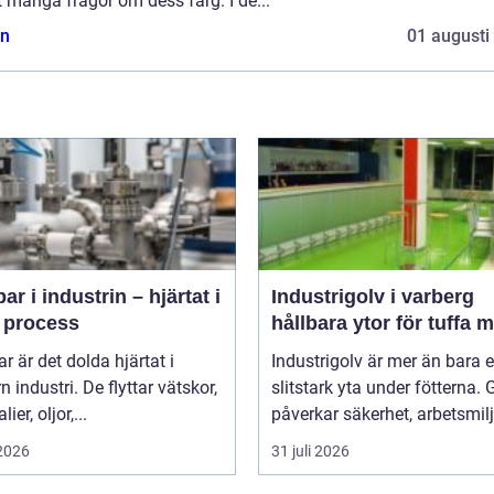
 många frågor om dess färg. I de...
n
01 augusti
r i industrin – hjärtat i
Industrigolv i varberg
e process
hållbara ytor för tuffa m
 är det dolda hjärtat i
Industrigolv är mer än bara 
 industri. De flyttar vätskor,
slitstark yta under fötterna. 
ier, oljor,...
påverkar säkerhet, arbetsmiljö
 2026
31 juli 2026