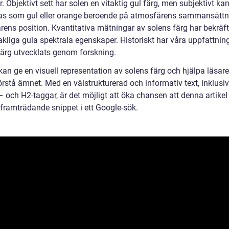
r. Objektivt sett har solen en vitaktig gul färg, men subjektivt ka
as som gul eller orange beroende på atmosfärens sammansättn
arens position. Kvantitativa mätningar av solens färg har bekräf
kliga gula spektrala egenskaper. Historiskt har våra uppfattni
färg utvecklats genom forskning.
an ge en visuell representation av solens färg och hjälpa läsare
örstå ämnet. Med en välstrukturerad och informativ text, inklusi
– och H2-taggar, är det möjligt att öka chansen att denna artikel
framträdande snippet i ett Google-sök.