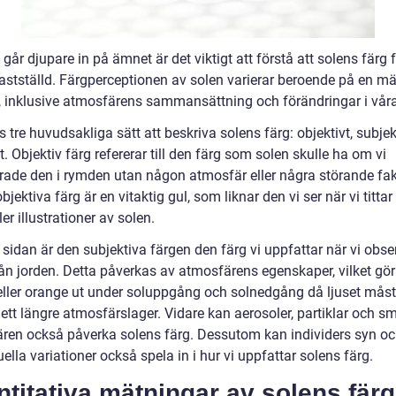
 går djupare in på ämnet är det viktigt att förstå att solens färg 
 fastställd. Färgperceptionen av solen varierar beroende på en m
r, inklusive atmosfärens sammansättning och förändringar i vår
s tre huvudsakliga sätt att beskriva solens färg: objektivt, subjek
t. Objektiv färg refererar till den färg som solen skulle ha om vi
rade den i rymden utan någon atmosfär eller några störande fak
jektiva färg är en vitaktig gul, som liknar den vi ser när vi tittar
ller illustrationer av solen.
sidan är den subjektiva färgen den färg vi uppfattar när vi obse
rån jorden. Detta påverkas av atmosfärens egenskaper, vilket gör
 eller orange ut under soluppgång och solnedgång då ljuset mås
tt längre atmosfärslager. Vidare kan aerosoler, partiklar och sm
ren också påverka solens färg. Dessutom kan individers syn o
ella variationer också spela in i hur vi uppfattar solens färg.
titativa mätningar av solens färg