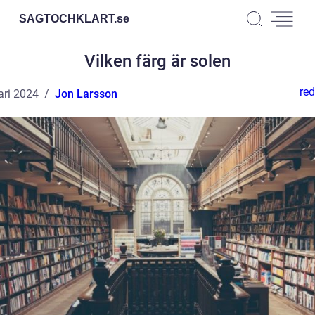
SAGTOCHKLART.
se
Vilken färg är solen
red
ari 2024
Jon Larsson