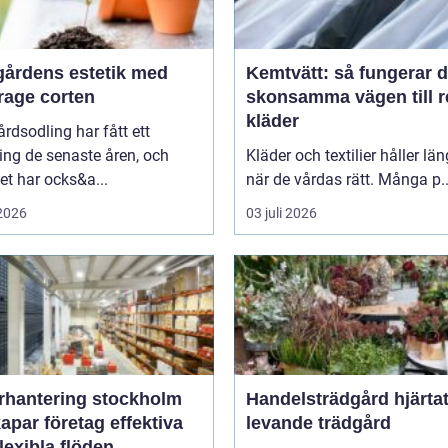
gårdens estetik med
Kemtvätt: så fungerar 
rage corten
skonsamma vägen till 
kläder
rdsodling har fått ett
ing de senaste åren, och
Kläder och textilier håller län
t har ocks&a...
när de vårdas rätt. Många p..
 2026
03 juli 2026
rhantering stockholm
Handelsträdgård hjärtat i en
apar företag effektiva
levande trädgård
lexibla flöden