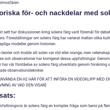
 atmosfären.
oriska för- och nackdelar med so
kt sett har diskussionen kring solens färg varit föremål för deba
rs. Föreställningar om solens färg har varierat mellan olika kult
apliga modeller genom historien.
 teorier och trodde att solen var röd eller orange, men vetenskap
lse och observationer har korrigerat dessa uppfattningar. Genom
en har vår förståelse av solens färg utvecklats genom forskning 
ade observationstekniker.
ANVÄNDA EN H2 HÄR FÖR ATT INFÖRA EN VIDEOKLIPP MED E
VNING AV VAD DEN VISAR]
sats:
attningsvis är solens färg en komplex fråga som beror på fler