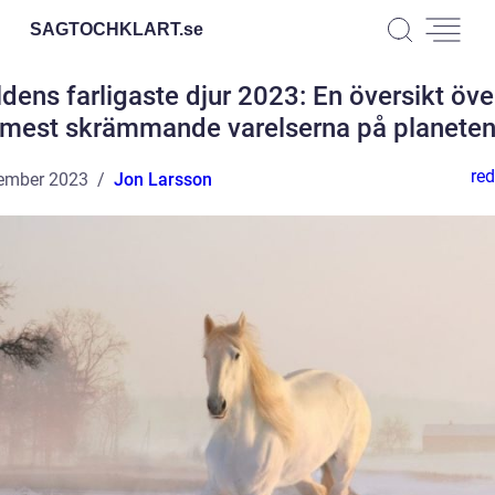
SAGTOCHKLART.
se
ldens farligaste djur 2023: En översikt öve
mest skrämmande varelserna på planete
red
ember 2023
Jon Larsson