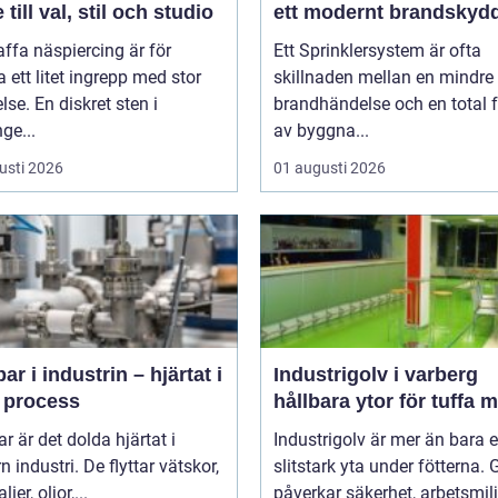
 till val, stil och studio
ett modernt brandskyd
affa näspiercing är för
Ett Sprinklersystem är ofta
ett litet ingrepp med stor
skillnaden mellan en mindre
lse. En diskret sten i
brandhändelse och en total f
ge...
av byggna...
usti 2026
01 augusti 2026
r i industrin – hjärtat i
Industrigolv i varberg
e process
hållbara ytor för tuffa m
 är det dolda hjärtat i
Industrigolv är mer än bara 
 industri. De flyttar vätskor,
slitstark yta under fötterna. 
ier, oljor,...
påverkar säkerhet, arbetsmiljö