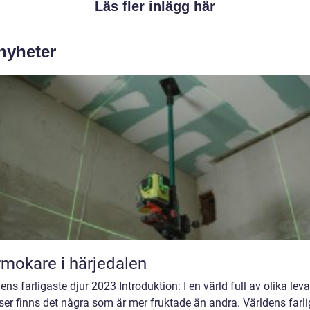
Läs fler inlägg här
 nyheter
mokare i härjedalen
ens farligaste djur 2023 Introduktion: I en värld full av olika lev
ser finns det några som är mer fruktade än andra. Världens farl