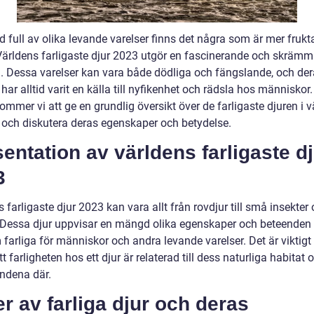
ld full av olika levande varelser finns det några som är mer fruk
Världens farligaste djur 2023 utgör en fascinerande och skräm
. Dessa varelser kan vara både dödliga och fängslande, och de
har alltid varit en källa till nyfikenhet och rädsla hos människor
kommer vi att ge en grundlig översikt över de farligaste djuren i 
 och diskutera deras egenskaper och betydelse.
entation av världens farligaste d
3
 farligaste djur 2023 kan vara allt från rovdjur till små insekter
r. Dessa djur uppvisar en mängd olika egenskaper och beteende
farliga för människor och andra levande varelser. Det är viktigt 
tt farligheten hos ett djur är relaterad till dess naturliga habitat 
andena där.
r av farliga djur och deras