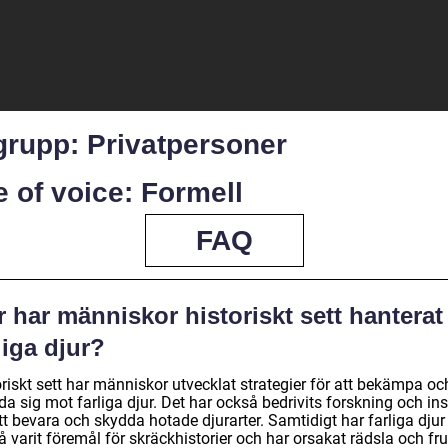
grupp: Privatpersoner
 of voice: Formell
FAQ
 har människor historiskt sett hanterat
liga djur?
riskt sett har människor utvecklat strategier för att bekämpa oc
a sig mot farliga djur. Det har också bedrivits forskning och in
tt bevara och skydda hotade djurarter. Samtidigt har farliga djur
 varit föremål för skräckhistorier och har orsakat rädsla och fr