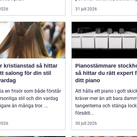
 2026
31 juli 2026
kristianstad så hittar
Pianostämmare stockh
tt salong för din stil
så hittar du rätt expert 
vardag
ditt piano
tta en frisör som både förstår
Att hålla ett piano i gott skic
rsonliga stil och din vardag
kräver mer än att bara dam
tigare än många tror. ...
tangenterna och stänga lock
försikti...
 2026
30 juli 2026