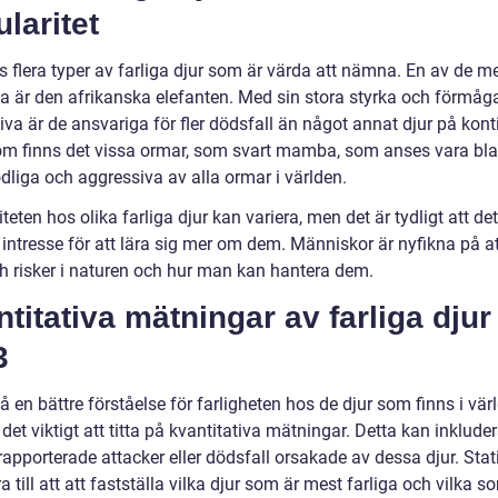
laritet
s flera typer av farliga djur som är värda att nämna. En av de m
a är den afrikanska elefanten. Med sin stora styrka och förmåga 
va är de ansvariga för fler dödsfall än något annat djur på kont
m finns det vissa ormar, som svart mamba, som anses vara bl
dliga och aggressiva av alla ormar i världen.
teten hos olika farliga djur kan variera, men det är tydligt att det
t intresse för att lära sig mer om dem. Människor är nyfikna på at
ch risker i naturen och hur man kan hantera dem.
titativa mätningar av farliga djur
3
få en bättre förståelse för farligheten hos de djur som finns i vär
det viktigt att titta på kvantitativa mätningar. Detta kan inklude
rapporterade attacker eller dödsfall orsakade av dessa djur. Stati
a till att att fastställa vilka djur som är mest farliga och vilka s