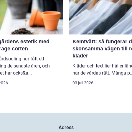
gårdens estetik med
Kemtvätt: så fungerar 
rage corten
skonsamma vägen till 
kläder
rdsodling har fått ett
ing de senaste åren, och
Kläder och textilier håller län
t har ocks&a...
när de vårdas rätt. Många p..
 2026
03 juli 2026
Adress