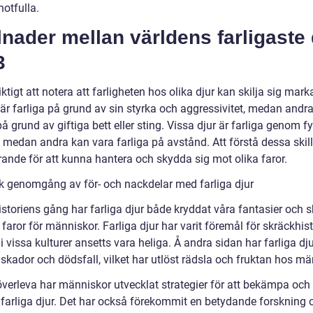
otfulla.
lnader mellan världens farligaste 
3
iktigt att notera att farligheten hos olika djur kan skilja sig mark
 är farliga på grund av sin styrka och aggressivitet, medan andra
på grund av giftiga bett eller sting. Vissa djur är farliga genom f
, medan andra kan vara farliga på avstånd. Att förstå dessa skil
rande för att kunna hantera och skydda sig mot olika faror.
sk genomgång av för- och nackdelar med farliga djur
istoriens gång har farliga djur både kryddat våra fantasier och 
 faror för människor. Farliga djur har varit föremål för skräckhist
i vissa kulturer ansetts vara heliga. Å andra sidan har farliga dj
skador och dödsfall, vilket har utlöst rädsla och fruktan hos mä
 överleva har människor utvecklat strategier för att bekämpa oc
 farliga djur. Det har också förekommit en betydande forskning 