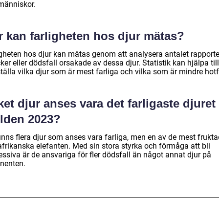
människor.
r kan farligheten hos djur mätas?
igheten hos djur kan mätas genom att analysera antalet rapport
ker eller dödsfall orsakade av dessa djur. Statistik kan hjälpa till
tälla vilka djur som är mest farliga och vilka som är mindre hotf
ket djur anses vara det farligaste djuret 
rlden 2023?
inns flera djur som anses vara farliga, men en av de mest frukta
afrikanska elefanten. Med sin stora styrka och förmåga att bli
ssiva är de ansvariga för fler dödsfall än något annat djur på
inenten.