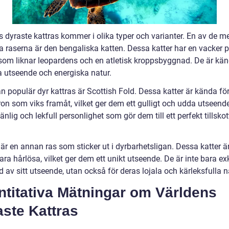
s dyraste kattras kommer i olika typer och varianter. En av de m
a raserna är den bengaliska katten. Dessa katter har en vacker 
 som liknar leopardens och en atletisk kroppsbyggnad. De är kän
da utseende och energiska natur.
 populär dyr kattras är Scottish Fold. Dessa katter är kända för
ron som viks framåt, vilket ger dem ett gulligt och udda utseend
änlig och lekfull personlighet som gör dem till ett perfekt tillskott
.
är en annan ras som sticker ut i dyrbarhetsligan. Dessa katter 
vara hårlösa, vilket ger dem ett unikt utseende. De är inte bara ex
 av sitt utseende, utan också för deras lojala och kärleksfulla n
ntitativa Mätningar om Världens
ste Kattras