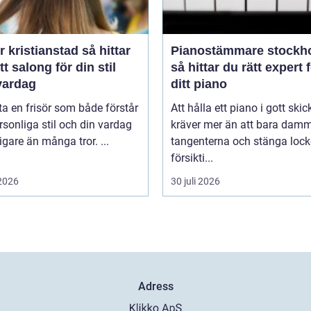
kristianstad så hittar
Pianostämmare stockh
tt salong för din stil
så hittar du rätt expert 
vardag
ditt piano
tta en frisör som både förstår
Att hålla ett piano i gott skic
rsonliga stil och din vardag
kräver mer än att bara dam
tigare än många tror. ...
tangenterna och stänga lock
försikti...
 2026
30 juli 2026
Adress