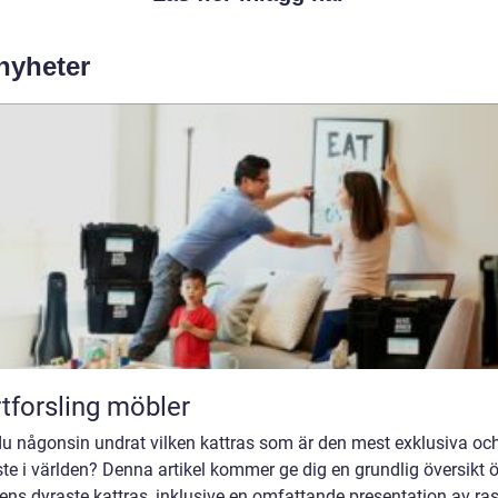
 nyheter
tforsling möbler
du någonsin undrat vilken kattras som är den mest exklusiva oc
te i världen? Denna artikel kommer ge dig en grundlig översikt 
ens dyraste kattras, inklusive en omfattande presentation av ras