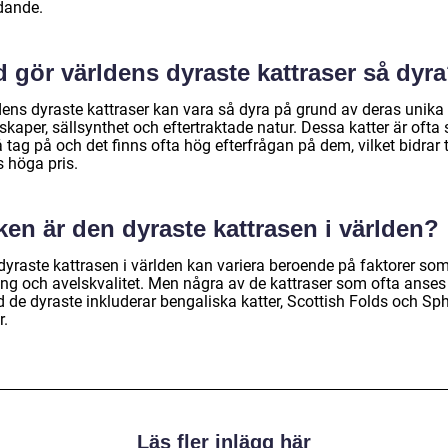
dande.
 gör världens dyraste kattraser så dyr
dens dyraste kattraser kan vara så dyra på grund av deras unika
kaper, sällsynthet och eftertraktade natur. Dessa katter är ofta
å tag på och det finns ofta hög efterfrågan på dem, vilket bidrar ti
s höga pris.
ken är den dyraste kattrasen i världen?
dyraste kattrasen i världen kan variera beroende på faktorer so
gång och avelskvalitet. Men några av de kattraser som ofta anses
d de dyraste inkluderar bengaliska katter, Scottish Folds och Sp
r.
Läs fler inlägg här