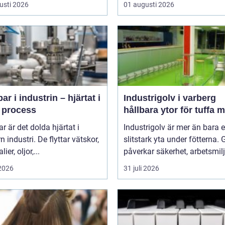
usti 2026
01 augusti 2026
r i industrin – hjärtat i
Industrigolv i varberg
e process
hållbara ytor för tuffa m
 är det dolda hjärtat i
Industrigolv är mer än bara 
 industri. De flyttar vätskor,
slitstark yta under fötterna. 
ier, oljor,...
påverkar säkerhet, arbetsmiljö
 2026
31 juli 2026