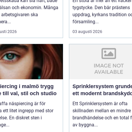
etsskada kan slå hårt, både
En stola är mer än ett vacker
älsan och ekonomin. Många
tygstycke. Den bär prästens
t arbetsgivaren ska
uppdrag, kyrkans tradition o
era...
församling...
usti 2026
03 augusti 2026
rcing i malmö trygg
Sprinklersystem grunden i
 till val, stil och studio
ett modernt brandskyd
affa näspiercing är för
Ett Sprinklersystem är ofta
ett litet ingrepp med stor
skillnaden mellan en mindre
lse. En diskret sten i
brandhändelse och en total f
ge...
av byggna...