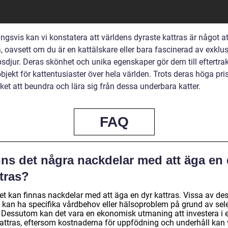
ngsvis kan vi konstatera att världens dyraste kattras är något at
, oavsett om du är en kattälskare eller bara fascinerad av exklu
psdjur. Deras skönhet och unika egenskaper gör dem till eftertra
jekt för kattentusiaster över hela världen. Trots deras höga pris
ket att beundra och lära sig från dessa underbara katter.
FAQ
nns det några nackdelar med att äga en 
tras?
det kan finnas nackdelar med att äga en dyr kattras. Vissa av de
r kan ha specifika vårdbehov eller hälsoproblem på grund av sele
. Dessutom kan det vara en ekonomisk utmaning att investera i 
kattras, eftersom kostnaderna för uppfödning och underhåll kan