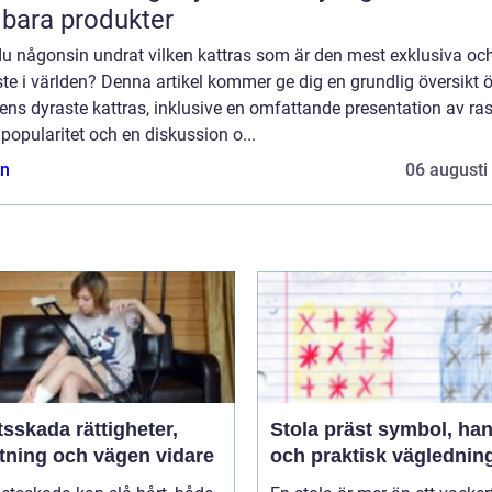
lbara produkter
du någonsin undrat vilken kattras som är den mest exklusiva oc
te i världen? Denna artikel kommer ge dig en grundlig översikt 
ens dyraste kattras, inklusive en omfattande presentation av ras
popularitet och en diskussion o...
n
06 augusti
da rättigheter,
Stola präst symbol, hantverk
ttning och vägen vidare
och praktisk väglednin