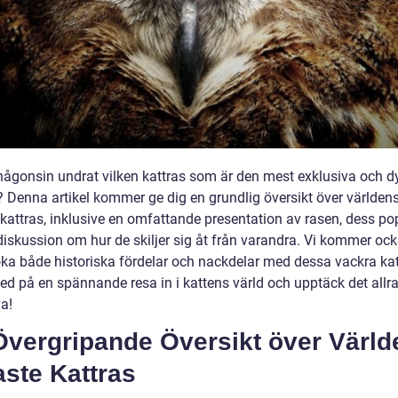
någonsin undrat vilken kattras som är den mest exklusiva och dy
? Denna artikel kommer ge dig en grundlig översikt över världen
kattras, inklusive en omfattande presentation av rasen, dess pop
diskussion om hur de skiljer sig åt från varandra. Vi kommer oc
ka både historiska fördelar och nackdelar med dessa vackra kat
d på en spännande resa in i kattens värld och upptäck det allr
a!
Övergripande Översikt över Värld
ste Kattras