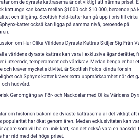
ratar om de dyraste kattraserna är det viktigt att nämna priset. 
sk kattunge kan kosta mellan $1000 och $10 000, beroende på 
litet och tillgång. Scottish Fold-katter kan gå upp i pris till cirk
phynx-katter också kan ligga på samma nivå, beroende på
ren.
ussion om Hur Olika Världens Dyraste Kattras Skiljer Sig Från V
la världens dyraste kattras kan vara i exklusiva äganderätter, f
der i utseende, temperament och vårdkrav. Medan bengaler har ett
 och kräver mycket aktivitet, är Scottish Folds kända för sin
plighet och Sphynx-katter kräver extra uppmärksamhet när det gä
 och hudvård.
orisk Genomgång av För- och Nackdelar med Olika Världens Dyr
alar om historien bakom de dyraste kattraserna är det viktigt at
as popularitet har ökat genom åren. Medan exklusiviteten kan va
ör ägare som vill ha en unik katt, kan det också vara en nackdel
e har råd med det höga priset.