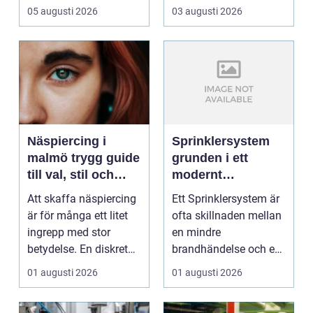
arbetsgivaren ska
församling...
05 augusti 2026
03 augusti 2026
informera...
Näspiercing i
Sprinklersystem
malmö trygg guide
grunden i ett
till val, stil och
modernt
studio
brandskydd
Att skaffa näspiercing
Ett Sprinklersystem är
är för många ett litet
ofta skillnaden mellan
ingrepp med stor
en mindre
betydelse. En diskret
brandhändelse och en
sten i näsvinge...
total förlust av
01 augusti 2026
01 augusti 2026
byggna...