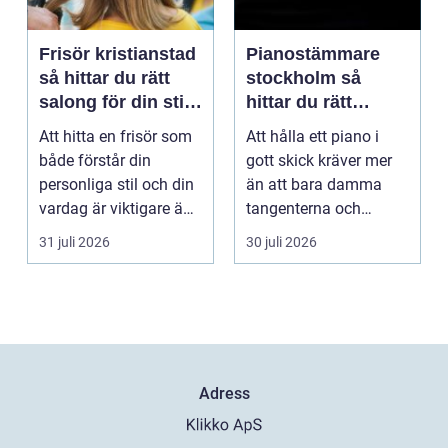
Frisör kristianstad
Pianostämmare
så hittar du rätt
stockholm så
salong för din stil
hittar du rätt
och vardag
expert för ditt
Att hitta en frisör som
Att hålla ett piano i
piano
både förstår din
gott skick kräver mer
personliga stil och din
än att bara damma
vardag är viktigare än
tangenterna och
många tror. ...
stänga locket försikti...
31 juli 2026
30 juli 2026
Adress