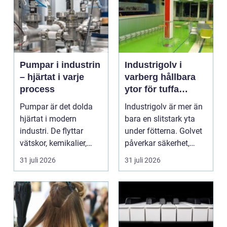
Pumpar i industrin
Industrigolv i
– hjärtat i varje
varberg hållbara
process
ytor för tuffa
miljöer
Pumpar är det dolda
Industrigolv är mer än
hjärtat i modern
bara en slitstark yta
industri. De flyttar
under fötterna. Golvet
vätskor, kemikalier,
påverkar säkerhet,
oljor,...
arbetsmiljö, ...
31 juli 2026
31 juli 2026