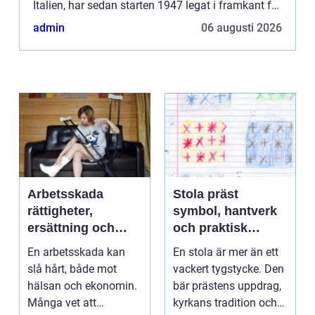
Italien, har sedan starten 1947 legat i framkant för
innovati...
admin
06 augusti 2026
Arbetsskada
Stola präst
rättigheter,
symbol, hantverk
ersättning och
och praktisk
vägen vidare
vägledning
En arbetsskada kan
En stola är mer än ett
slå hårt, både mot
vackert tygstycke. Den
hälsan och ekonomin.
bär prästens uppdrag,
Många vet att
kyrkans tradition och