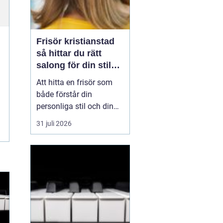
Frisör kristianstad
så hittar du rätt
salong för din stil
och vardag
Att hitta en frisör som
både förstår din
personliga stil och din
vardag är viktigare än
31 juli 2026
många tror. Håret
påverkar hur du ser på
dig själv, hur du
uppfattas av andra och
hur du mår i din dagliga
rutin. I en stad som
Kristianstad finns
många alternati...