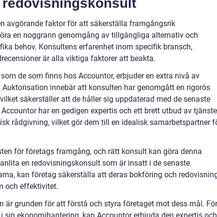
tt redovisningskonsult
 en avgörande faktor för att säkerställa framgångsrik
 göra en noggrann genomgång av tillgängliga alternativ och
ika behov. Konsultens erfarenhet inom specifik bransch,
drecensioner är alla viktiga faktorer att beakta.
 som de som finns hos Accountor, erbjuder en extra nivå av
g. Auktorisation innebär att konsulten har genomgått en rigorös
 vilket säkerställer att de håller sig uppdaterad med de senaste
ccountor har en gedigen expertis och ett brett utbud av tjänster
sk rådgivning, vilket gör dem till en idealisk samarbetspartner f
ten för företags framgång, och rätt konsult kan göra denna
anlita en redovisningskonsult som är insatt i de senaste
na, kan företag säkerställa att deras bokföring och redovisnin
och effektivitet.
n är grunden för att förstå och styra företaget mot dess mål. Fö
er i sin ekonomihantering, kan Accountor erbjuda den expertis och