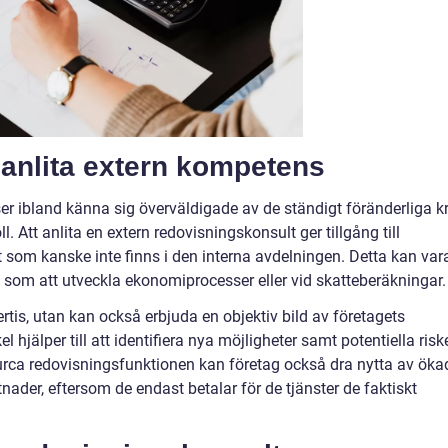
 anlita extern kompetens
er ibland känna sig överväldigade av de ständigt föränderliga k
 Att anlita en extern redovisningskonsult ger tillgång till
 som kanske inte finns i den interna avdelningen. Detta kan var
ov som att utveckla ekonomiprocesser eller vid skatteberäkningar.
pertis, utan kan också erbjuda en objektiv bild av företagets
hjälper till att identifiera nya möjligheter samt potentiella risk
ca redovisningsfunktionen kan företag också dra nytta av öka
tnader, eftersom de endast betalar för de tjänster de faktiskt