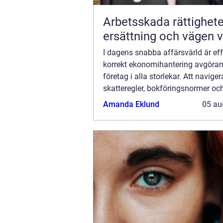
Arbetsskada rättigheter,
ersättning och vägen v
I dagens snabba affärsvärld är eff
korrekt ekonomihantering avgöran
företag i alla storlekar. Att navige
skatteregler, bokföringsnormer och
rapportering kan dock vara en ko
Amanda Eklund
05 au
upp...