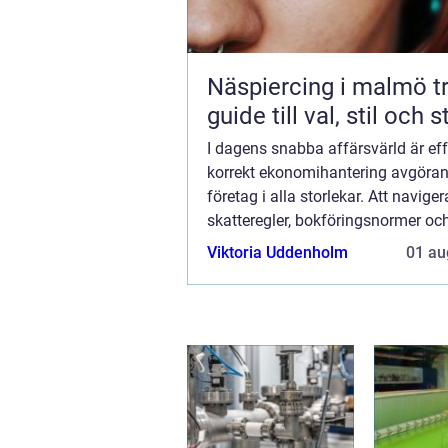
Näspiercing i malmö trygg
guide till val, stil och 
I dagens snabba affärsvärld är eff
korrekt ekonomihantering avgöran
företag i alla storlekar. Att navige
skatteregler, bokföringsnormer och
rapportering kan dock vara en ko
Viktoria Uddenholm
01 au
upp...