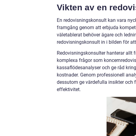
Vikten av en redov
En redovisningskonsult kan vara nyckel
framgång genom att erbjuda kompetent
väletablerat behöver ägare och lednin
redovisningskonsult in i bilden för a
Redovisningskonsulter hanterar allt 
komplexa frågor som koncernredovisni
kassaflödesanalyser och ge råd kring 
kostnader. Genom professionell analy
dessutom ge värdefulla insikter och 
effektivitet.