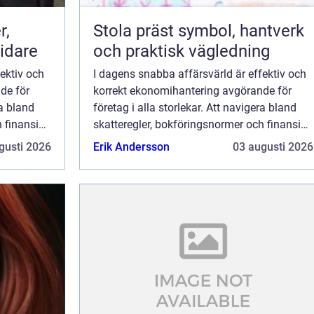
Stola präst symbol, hantverk
idare
och praktisk vägledning
ektiv och
I dagens snabba affärsvärld är effektiv och
de för
korrekt ekonomihantering avgörande för
ra bland
företag i alla storlekar. Att navigera bland
 finansiell
skatteregler, bokföringsnormer och finansiell
mplex
rapportering kan dock vara en komplex
gusti 2026
Erik Andersson
03 augusti 2026
upp...