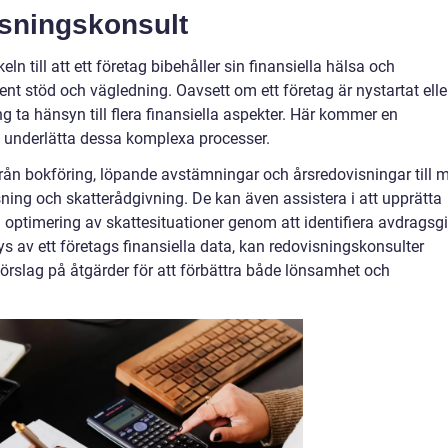
isningskonsult
n till att ett företag bibehåller sin finansiella hälsa och
 stöd och vägledning. Oavsett om ett företag är nystartat elle
g ta hänsyn till flera finansiella aspekter. Här kommer en
tt underlätta dessa komplexa processer.
från bokföring, löpande avstämningar och årsredovisningar till 
ng och skatterådgivning. De kan även assistera i att upprätta
optimering av skattesituationer genom att identifiera avdragsgi
s av ett företags finansiella data, kan redovisningskonsulter
förslag på åtgärder för att förbättra både lönsamhet och