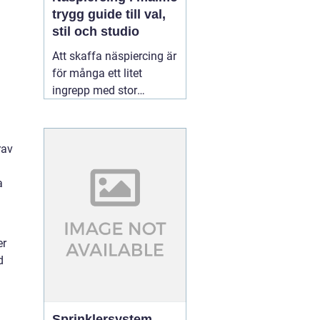
trygg guide till val,
stil och studio
Att skaffa näspiercing är
för många ett litet
ingrepp med stor
betydelse. En diskret
sten i näsvingen kan bli
en personlig signatur,
rav
medan en mer
iögonfallande ring kan
a
ge ett tydligt uttryck av
stil och attityd. För den
som söker
01 augusti
er
2026
d
Sprinklersystem