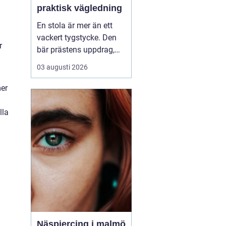
praktisk vägledning
En stola är mer än ett
vackert tygstycke. Den
r
bär prästens uppdrag,
kyrkans tradition och
03 augusti 2026
församlingens bön på
sina axlar. I många
mer
kyrkor är stolan det
tydligaste tecknet på den
lla
vigning och tjänst som
prästen bär. Samtidigt är
den ett bruksföremål
so...
Näspiercing i malmö