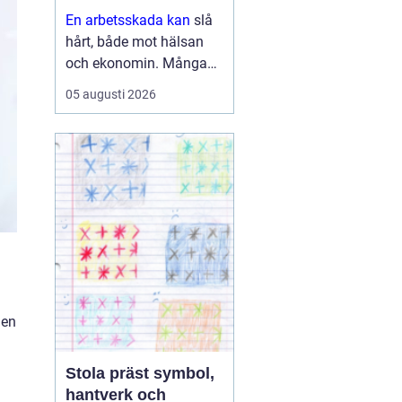
vägen vidare
En arbetsskada kan
slå
hårt, både mot hälsan
och ekonomin. Många
vet att arbetsgivaren ska
05 augusti 2026
informeras och att
Försäkringskassan har
en roll, men färre har f...
 en
Stola präst symbol,
hantverk och