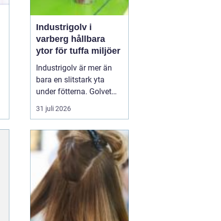
Industrigolv i
varberg hållbara
ytor för tuffa miljöer
Industrigolv är mer än
bara en slitstark yta
under fötterna. Golvet
påverkar säkerhet,
31 juli 2026
arbetsmiljö, hygien,
ekonomi och till och
med hur effektivt en
verksamhet kan arbeta. I
en stad som Varberg, där
både industri, lager,
verkstäder och
serviceföreta...