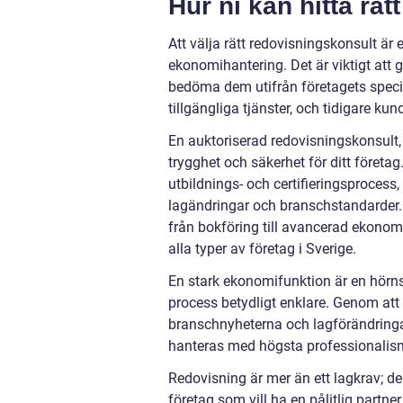
Hur ni kan hitta rä
Att välja rätt redovisningskonsult är
ekonomihantering. Det är viktigt att
bedöma dem utifrån företagets specif
tillgängliga tjänster, och tidigare kun
En auktoriserad redovisningskonsult,
trygghet och säkerhet för ditt företa
utbildnings- och certifieringsprocess,
lagändringar och branschstandarder. A
från bokföring till avancerad ekonomi
alla typer av företag i Sverige.
En stark ekonomifunktion är en hörns
process betydligt enklare. Genom att 
branschnyheterna och lagförändringar
hanteras med högsta professionalism 
Redovisning är mer än ett lagkrav; de
företag som vill ha en pålitlig partn