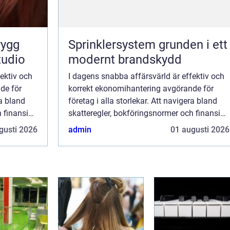
Sprinklersystem grunden i ett
studio
modernt brandskydd
ektiv och
I dagens snabba affärsvärld är effektiv och
de för
korrekt ekonomihantering avgörande för
ra bland
företag i alla storlekar. Att navigera bland
 finansiell
skatteregler, bokföringsnormer och finansiell
mplex
rapportering kan dock vara en komplex
gusti 2026
admin
01 augusti 2026
upp...