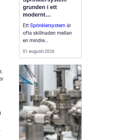
grunden i ett
modernt
brandskydd
Ett
Sprinklersystem
är
ofta skillnaden mellan
en mindre
brandhändelse och en
01 augusti 2026
total förlust av byggnad,
verksamhet och lager.
Allt fler fastighetsägare,
,
industrier och offentliga
ör
verksamheter ser
sprinkler...
g
r