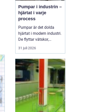
Pumpar i industrin –
hjärtat i varje
process
Pumpar är det dolda
hjärtat i modern industri.
De flyttar vätskor,
kemikalier, oljor, slam
31 juli 2026
och livsmedel, ofta
dygnet runt, utan att
någon tänker på dem
förrän något stannar.
När rätt pump sit...