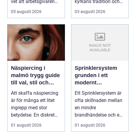
vet att arbetsgivaren
kyrkans tradition och
ska informera...
församling...
05 augusti 2026
03 augusti 2026
Näspiercing i
Sprinklersystem
malmö trygg guide
grunden i ett
till val, stil och
modernt
studio
brandskydd
Att skaffa näspiercing
Ett Sprinklersystem är
är för många ett litet
ofta skillnaden mellan
ingrepp med stor
en mindre
betydelse. En diskret
brandhändelse och en
sten i näsvinge...
total förlust av
01 augusti 2026
01 augusti 2026
byggna...