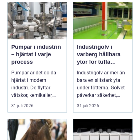
Pumpar i industrin
Industrigolv i
– hjärtat i varje
varberg hållbara
process
ytor för tuffa
miljöer
Pumpar är det dolda
Industrigolv är mer än
hjärtat i modern
bara en slitstark yta
industri. De flyttar
under fötterna. Golvet
vätskor, kemikalier,
påverkar säkerhet,
oljor,...
arbetsmiljö, ...
31 juli 2026
31 juli 2026