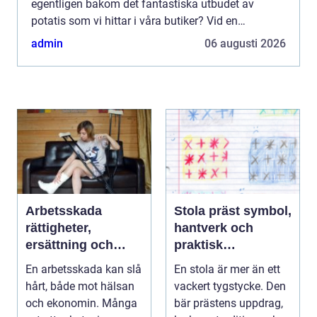
egentligen bakom det fantastiska utbudet av
potatis som vi hittar i våra butiker? Vid en
djupdykning i potatisodlandets värld upptäck...
admin
06 augusti 2026
Arbetsskada
Stola präst symbol,
rättigheter,
hantverk och
ersättning och
praktisk
vägen vidare
vägledning
En arbetsskada kan slå
En stola är mer än ett
hårt, både mot hälsan
vackert tygstycke. Den
och ekonomin. Många
bär prästens uppdrag,