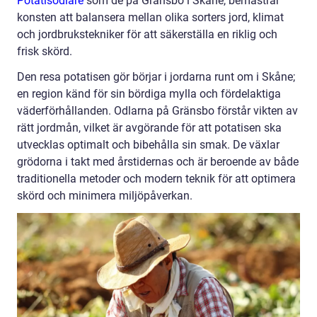
Potatisodlare
som de på Gränsbo i Skåne, bemästrar
konsten att balansera mellan olika sorters jord, klimat
och jordbrukstekniker för att säkerställa en riklig och
frisk skörd.
Den resa potatisen gör börjar i jordarna runt om i Skåne;
en region känd för sin bördiga mylla och fördelaktiga
väderförhållanden. Odlarna på Gränsbo förstår vikten av
rätt jordmån, vilket är avgörande för att potatisen ska
utvecklas optimalt och bibehålla sin smak. De växlar
grödorna i takt med årstidernas och är beroende av både
traditionella metoder och modern teknik för att optimera
skörd och minimera miljöpåverkan.