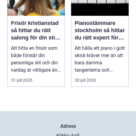
Frisör kristianstad
Pianostämmare
så hittar du rätt
stockholm så hittar
salong för din stil
du rätt expert för
och vardag
ditt piano
Att hitta en frisör som
Att hålla ett piano i gott
både förstår din
skick kräver mer än att
personliga stil och din
bara damma
vardag är viktigare än
tangenterna och
många tror. ...
stänga locket försikti...
31 juli 2026
30 juli 2026
Adress