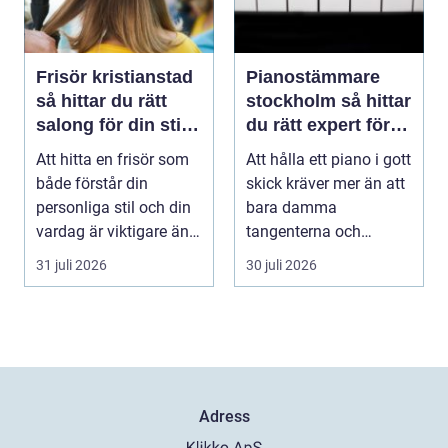
Frisör kristianstad
Pianostämmare
så hittar du rätt
stockholm så hittar
salong för din stil
du rätt expert för
och vardag
ditt piano
Att hitta en frisör som
Att hålla ett piano i gott
både förstår din
skick kräver mer än att
personliga stil och din
bara damma
vardag är viktigare än
tangenterna och
många tror. ...
stänga locket försikti...
31 juli 2026
30 juli 2026
Adress