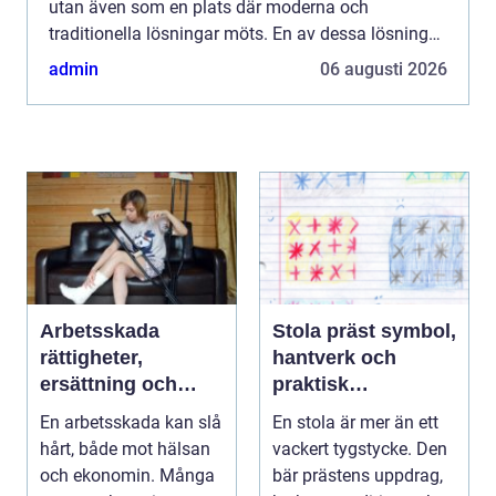
utan även som en plats där moderna och
traditionella lösningar möts. En av dessa lösningar
är brunnsborrnin...
admin
06 augusti 2026
Arbetsskada
Stola präst symbol,
rättigheter,
hantverk och
ersättning och
praktisk
vägen vidare
vägledning
En arbetsskada kan slå
En stola är mer än ett
hårt, både mot hälsan
vackert tygstycke. Den
och ekonomin. Många
bär prästens uppdrag,