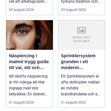
vet att arbetsgivaren
kyrkans tradition och
ska informera...
församling...
05 augusti 2026
03 augusti 2026
Näspiercing i
Sprinklersystem
malmö trygg guide
grunden i ett
till val, stil och
modernt
studio
brandskydd
Att skaffa näspiercing
Ett Sprinklersystem är
är för många ett litet
ofta skillnaden mellan
ingrepp med stor
en mindre
betydelse. En diskret
brandhändelse och en
sten i näsvinge...
total förlust av
01 augusti 2026
01 augusti 2026
byggna...