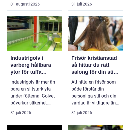
total förlust av
oljor,...
01 augusti 2026
31 juli 2026
byggna...
Industrigolv i
Frisör kristianstad
varberg hållbara
så hittar du rätt
ytor för tuffa
salong för din stil
miljöer
och vardag
Industrigolv är mer än
Att hitta en frisör som
bara en slitstark yta
både förstår din
under fötterna. Golvet
personliga stil och din
påverkar säkerhet,
vardag är viktigare än
arbetsmiljö, ...
många tror. ...
31 juli 2026
31 juli 2026