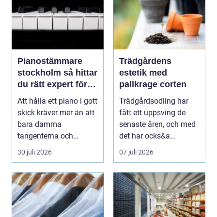
Pianostämmare
Trädgårdens
stockholm så hittar
estetik med
du rätt expert för
pallkrage corten
ditt piano
Att hålla ett piano i gott
Trädgårdsodling har
skick kräver mer än att
fått ett uppsving de
bara damma
senaste åren, och med
tangenterna och
det har ocks&a...
stänga locket försikti...
30 juli 2026
07 juli 2026