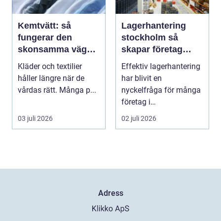
Kemtvätt: så
Lagerhantering
fungerar den
stockholm så
skonsamma vägen
skapar företag
till rena kläder
effektiva och
Kläder och textilier
Effektiv lagerhantering
flexibla flöden
håller längre när de
har blivit en
vårdas rätt. Många p...
nyckelfråga för många
företag i
Stockholmsregionen.
03 juli 2026
02 juli 2026
Konkurrens...
Adress