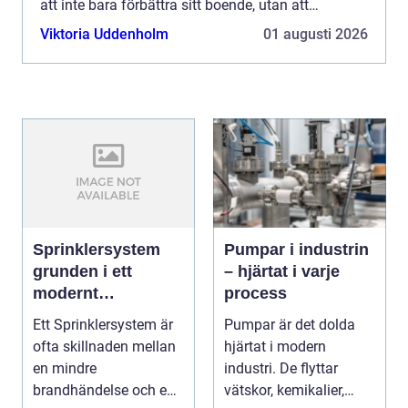
att inte bara förbättra sitt boende, utan att
verkligen f&oum...
Viktoria Uddenholm
01 augusti 2026
Sprinklersystem
Pumpar i industrin
grunden i ett
– hjärtat i varje
modernt
process
brandskydd
Ett Sprinklersystem är
Pumpar är det dolda
ofta skillnaden mellan
hjärtat i modern
en mindre
industri. De flyttar
brandhändelse och en
vätskor, kemikalier,