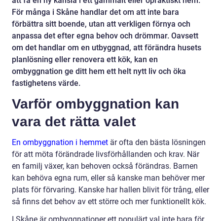
att få en ny känsla i ett gammalt eller opraktiskt hem.
För många i Skåne handlar det om att inte bara
förbättra sitt boende, utan att verkligen förnya och
anpassa det efter egna behov och drömmar. Oavsett
om det handlar om en utbyggnad, att förändra husets
planlösning eller renovera ett kök, kan en
ombyggnation ge ditt hem ett helt nytt liv och öka
fastighetens värde.
Varför ombyggnation kan
vara det rätta valet
En ombyggnation i hemmet
är ofta den bästa lösningen
för att möta förändrade livsförhållanden och krav. När
en familj växer, kan behoven också förändras. Barnen
kan behöva egna rum, eller så kanske man behöver mer
plats för förvaring. Kanske har hallen blivit för trång, eller
så finns det behov av ett större och mer funktionellt kök.
I Skåne är ombyggnationer ett populärt val inte bara för