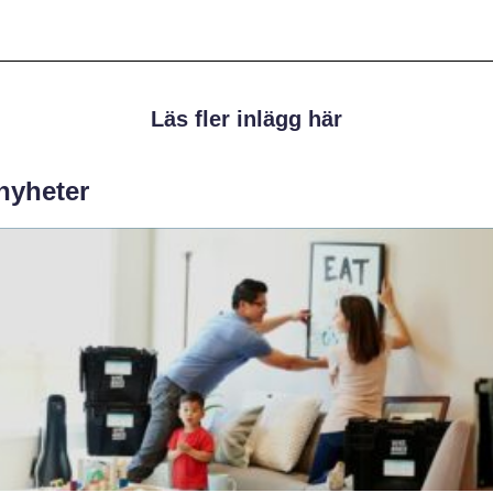
Läs fler inlägg här
 nyheter