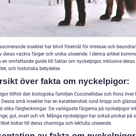
ascinerande insekter har blivit föremål för intresse och beundra
v deras vackra färger och unika utseende. I denna artikel kommer
 en omfattande guide till faktar om nyckelpigor, inklusive deras 
tet, och historiska betydelse.
sikt över fakta om nyckelpigor:
gor tillhör den biologiska familjen Coccinellidae och finns över 
. Dessa små insekter har en karakteristisk rund kropp och gläns
d olika färgteckningar. De vanligaste färgerna på nyckelpigor in
ange, gul, svart och vit. Många nyckelpigor har också prickar på 
vilket bidrar till deras charmiga och lekfulla utseende.
entation av fakta om nyckelpigor