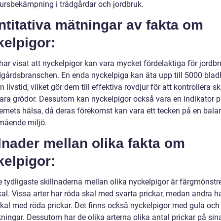
ursbekämpning i trädgårdar och jordbruk.
titativa mätningar av fakta om
elpigor:
har visat att nyckelpigor kan vara mycket fördelaktiga för jordbr
dgårdsbranschen. En enda nyckelpiga kan äta upp till 5000 blad
n livstid, vilket gör dem till effektiva rovdjur för att kontrollera 
ara grödor. Dessutom kan nyckelpigor också vara en indikator 
emets hälsa, då deras förekomst kan vara ett tecken på en bala
mående miljö.
lnader mellan olika fakta om
elpigor:
e tydligaste skillnaderna mellan olika nyckelpigor är färgmönstr
kal. Vissa arter har röda skal med svarta prickar, medan andra h
skal med röda prickar. Det finns också nyckelpigor med gula och 
ningar. Dessutom har de olika arterna olika antal prickar på sina