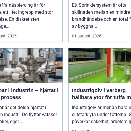
affa näspiercing är för
Ett Sprinklersystem är ofta
ett litet ingrepp med stor
skillnaden mellan en mindre
lse. En diskret sten i
brandhändelse och en total f
ge...
av byggna...
usti 2026
01 augusti 2026
r i industrin – hjärtat i
Industrigolv i varberg
e process
hållbara ytor för tuffa m
 är det dolda hjärtat i
Industrigolv är mer än bara 
 industri. De flyttar vätskor,
slitstark yta under fötterna. 
ier, oljor,...
påverkar säkerhet, arbetsmiljö