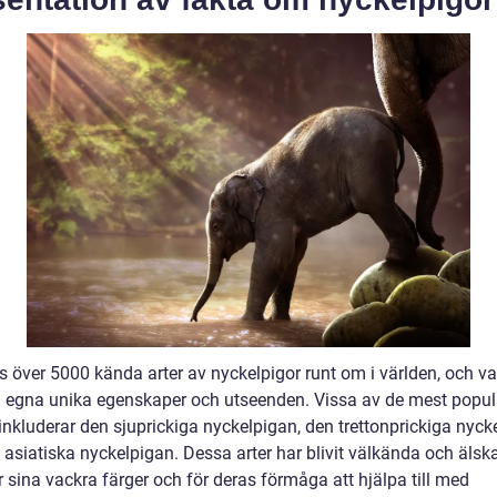
s över 5000 kända arter av nyckelpigor runt om i världen, och var
a egna unika egenskaper och utseenden. Vissa av de mest popul
inkluderar den sjuprickiga nyckelpigan, den trettonprickiga nyck
 asiatiska nyckelpigan. Dessa arter har blivit välkända och älsk
 sina vackra färger och för deras förmåga att hjälpa till med