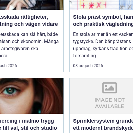
da rättigheter,
Stola präst symbol, hantverk
ttning och vägen vidare
och praktisk väglednin
etsskada kan slå hårt, både
En stola är mer än ett vacker
älsan och ekonomin. Många
tygstycke. Den bär prästens
t arbetsgivaren ska
uppdrag, kyrkans tradition o
era...
församling...
usti 2026
03 augusti 2026
rcing i malmö trygg
Sprinklersystem grunden i
 till val, stil och studio
ett modernt brandskyd