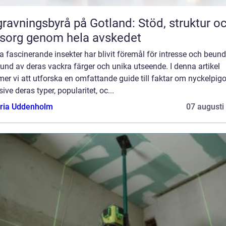
ravningsbyrå på Gotland: Stöd, struktur o
sorg genom hela avskedet
 fascinerande insekter har blivit föremål för intresse och beun
und av deras vackra färger och unika utseende. I denna artikel
r vi att utforska en omfattande guide till faktar om nyckelpigo
sive deras typer, popularitet, oc...
oria Uddenholm
07 augusti