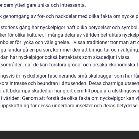
ör dem ytterligare unika och intressanta.
sk genomgång av för- och nackdelar med olika fakta om nyckelpi
istoriens gång har nyckelpigor haft olika betydelser och symboli
ker för olika kulturer. I många delar av världen betraktas nyckelp
oler för lycka och välsignelse. I vissa traditioner tror man att
iga landar på en person, kommer den att bringa tur och välgång
idan har nyckelpigor också betraktats som skadedjur i vissa
ksområden, där de kan förstöra grödor och orsaka ekonomiska fö
ingsvis är nyckelpigor fascinerande små skalbaggar som har få
ors intresse och beundran i årtusenden. Deras charmiga utsee
 att bekämpa skadedjur har gjort dem till populära älsklingssy
i världen. Genom att förstå de olika fakta om nyckelpigor kan vi
 uppskattning för dessa underbara insekter och deras betydelse 
.