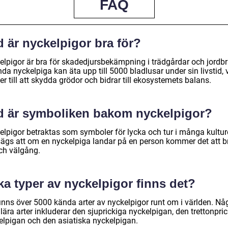
FAQ
 är nyckelpigor bra för?
elpigor är bra för skadedjursbekämpning i trädgårdar och jordbr
da nyckelpiga kan äta upp till 5000 bladlusar under sin livstid, v
er till att skydda grödor och bidrar till ekosystemets balans.
d är symboliken bakom nyckelpigor?
elpigor betraktas som symboler för lycka och tur i många kulture
sägs att om en nyckelpiga landar på en person kommer det att b
och välgång.
ka typer av nyckelpigor finns det?
finns över 5000 kända arter av nyckelpigor runt om i världen. Nå
ära arter inkluderar den sjuprickiga nyckelpigan, den trettonpri
elpigan och den asiatiska nyckelpigan.