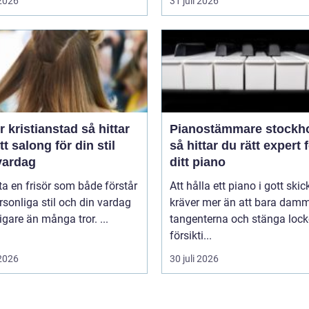
 2026
31 juli 2026
kristianstad så hittar
Pianostämmare stockh
tt salong för din stil
så hittar du rätt expert 
vardag
ditt piano
tta en frisör som både förstår
Att hålla ett piano i gott skic
rsonliga stil och din vardag
kräver mer än att bara dam
tigare än många tror. ...
tangenterna och stänga lock
försikti...
 2026
30 juli 2026