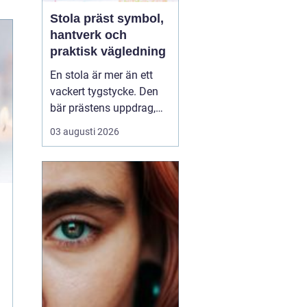
Stola präst symbol,
hantverk och
praktisk vägledning
En stola är mer än ett
vackert tygstycke. Den
bär prästens uppdrag,
kyrkans tradition och
03 augusti 2026
församlingens bön på
sina axlar. I många
kyrkor är stolan det
tydligaste tecknet på den
vigning och tjänst som
prästen bär. Samtidigt är
den ett bruksföremål
so...