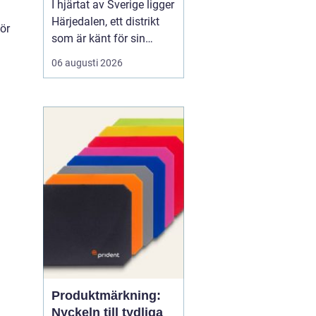
I hjärtat av Sverige ligger
Härjedalen, ett distrikt
för
som är känt för sin
storslagna natur och rika
06 augusti 2026
kulturhistoria. För de
som bor här eller har
fritidshus i området, kan
VVS-arbeten bli en viktig
del av
fastighetsunderhållet.
Med kalla vintrar och
of...
Produktmärkning:
Nyckeln till tydliga