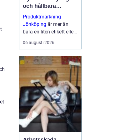
och hållbara
produkter
Produktmärkning
Jönköping
är mer än
t
bara en liten etikett eller
skylt på en maskin eller
06 augusti 2026
konsumentprodukt. Rätt
märkni...
och
et
Arbetsskada