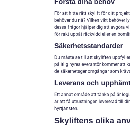
Förstå dina behov
För att hitta rätt skylift för ditt pro
behöver du nå? Vilken vikt behöver l
dessa frågor hjälper dig att avgöra vi
för rakt uppåt räckvidd eller en boml
Säkerhetsstandarder
Du måste se till att skyliften uppfyll
pålitlig hyresleverantör kommer att k
de säkerhetsgenomgångar som krävs f
Leverans och upphäm
Ett annat område att tänka på är logi
är att få utrustningen levererad till 
hyrtjänsten.
Skyliftens olika 