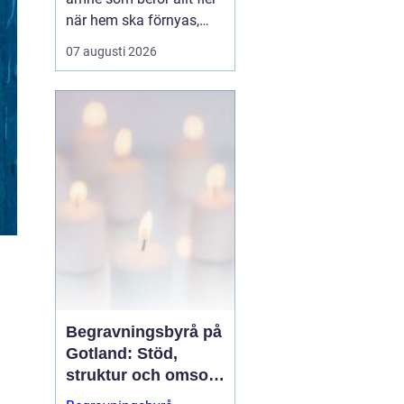
när hem ska förnyas,
förråd rensas eller flyttar
07 augusti 2026
planeras. Många
upptäcker snabbt att
utrangerade soffor,
sängar och tunga...
Begravningsbyrå på
Gotland: Stöd,
struktur och omsorg
genom hela