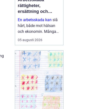
rättigheter,
ersättning och
vägen vidare
En arbetsskada kan
slå
hårt, både mot hälsan
och ekonomin. Många
vet att arbetsgivaren ska
05 augusti 2026
informeras och att
Försäkringskassan har
en roll, men färre har f...
ing