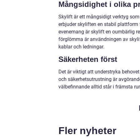
Mångsidighet i olika p
Skylift är ett mångsidigt verktyg som 
erbjuder skyliften en stabil plattfor
evenemang är skylift en oumbärlig resur
förglömma är användningen av skylift
kablar och ledningar.
Säkerheten först
Det är viktigt att understryka behove
och säkerhetsutrustning är avgörande
välbefinnande alltid står i främsta r
Fler nyheter