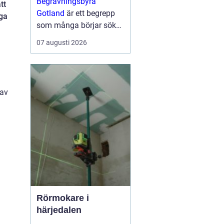
Begravningsbyrå
tt
avskedet
Gotland
är ett begrepp
iga
som många börjar söka
på i samma stund som
07 augusti 2026
sorgen slår till och
frågorna hopar sig. När
nå...
 av
Rörmokare i
härjedalen