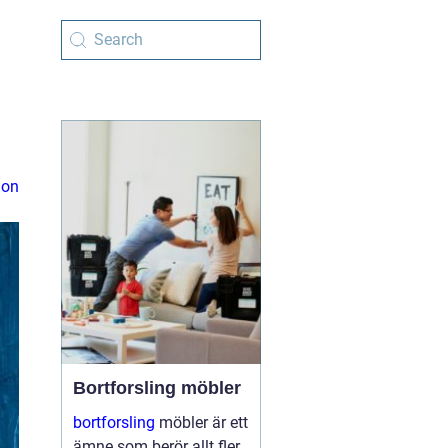
ion
Bortforsling möbler
bortforsling
möbler är ett
ämne som berör allt fler