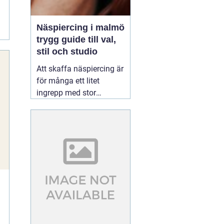
Näspiercing i malmö
trygg guide till val,
stil och studio
Att skaffa näspiercing är
för många ett litet
ingrepp med stor
betydelse. En diskret
sten i näsvingen kan bli
en personlig signatur,
medan en mer
iögonfallande ring kan
ge ett tydligt uttryck av
stil och attityd. För den
som söker
01 augusti
2026