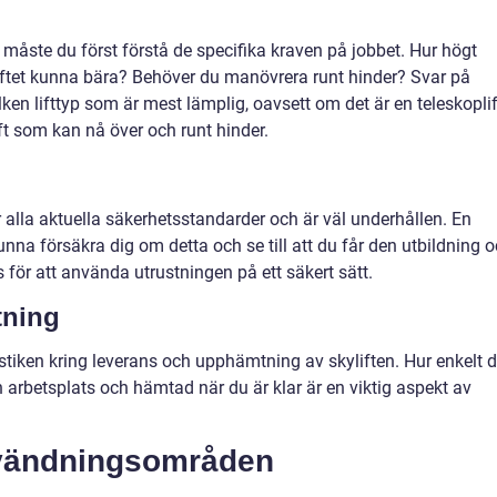
jekt måste du först förstå de specifika kraven på jobbet. Hur högt
yftet kunna bära? Behöver du manövrera runt hinder? Svar på
lken lifttyp som är mest lämplig, oavsett om det är en teleskoplif
ift som kan nå över och runt hinder.
er alla aktuella säkerhetsstandarder och är väl underhållen. En
unna försäkra dig om detta och se till att du får den utbildning 
ör att använda utrustningen på ett säkert sätt.
tning
stiken kring leverans och upphämtning av skyliften. Hur enkelt d
din arbetsplats och hämtad när du är klar är en viktig aspekt av
användningsområden