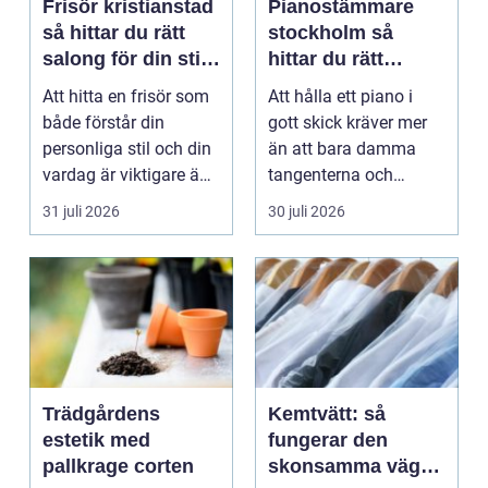
Frisör kristianstad
Pianostämmare
så hittar du rätt
stockholm så
salong för din stil
hittar du rätt
och vardag
expert för ditt
Att hitta en frisör som
Att hålla ett piano i
piano
både förstår din
gott skick kräver mer
personliga stil och din
än att bara damma
vardag är viktigare än
tangenterna och
många tror. ...
stänga locket försikti...
31 juli 2026
30 juli 2026
Trädgårdens
Kemtvätt: så
estetik med
fungerar den
pallkrage corten
skonsamma vägen