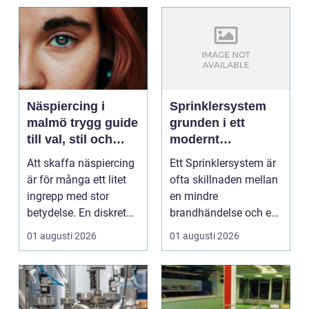
Näspiercing i
Sprinklersystem
malmö trygg guide
grunden i ett
till val, stil och
modernt
studio
brandskydd
Att skaffa näspiercing
Ett Sprinklersystem är
är för många ett litet
ofta skillnaden mellan
ingrepp med stor
en mindre
betydelse. En diskret
brandhändelse och en
sten i näsvinge...
total förlust av
01 augusti 2026
01 augusti 2026
byggna...