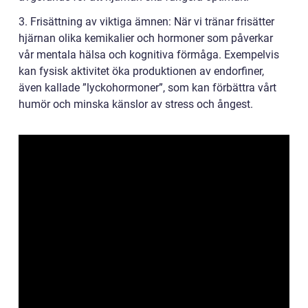
3. Frisättning av viktiga ämnen: När vi tränar frisätter
hjärnan olika kemikalier och hormoner som påverkar
vår mentala hälsa och kognitiva förmåga. Exempelvis
kan fysisk aktivitet öka produktionen av endorfiner,
även kallade ”lyckohormoner”, som kan förbättra vårt
humör och minska känslor av stress och ångest.