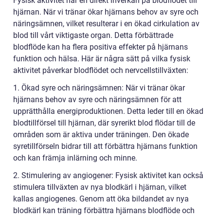
Fysisk aktivitet har en direkt inverkan på blodflödet till
hjärnan. När vi tränar ökar hjärnans behov av syre och
näringsämnen, vilket resulterar i en ökad cirkulation av
blod till vårt viktigaste organ. Detta förbättrade
blodflöde kan ha flera positiva effekter på hjärnans
funktion och hälsa. Här är några sätt på vilka fysisk
aktivitet påverkar blodflödet och nervcellstillväxten:
1. Ökad syre och näringsämnen: När vi tränar ökar
hjärnans behov av syre och näringsämnen för att
upprätthålla energiproduktionen. Detta leder till en ökad
blodtillförsel till hjärnan, där syrerikt blod flödar till de
områden som är aktiva under träningen. Den ökade
syretillförseln bidrar till att förbättra hjärnans funktion
och kan främja inlärning och minne.
2. Stimulering av angiogener: Fysisk aktivitet kan också
stimulera tillväxten av nya blodkärl i hjärnan, vilket
kallas angiogenes. Genom att öka bildandet av nya
blodkärl kan träning förbättra hjärnans blodflöde och