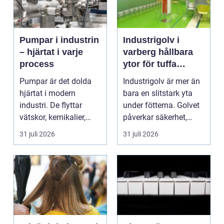
Pumpar i industrin
Industrigolv i
– hjärtat i varje
varberg hållbara
process
ytor för tuffa
miljöer
Pumpar är det dolda
Industrigolv är mer än
hjärtat i modern
bara en slitstark yta
industri. De flyttar
under fötterna. Golvet
vätskor, kemikalier,
påverkar säkerhet,
oljor,...
arbetsmiljö, ...
31 juli 2026
31 juli 2026