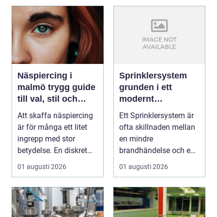
Näspiercing i
Sprinklersystem
malmö trygg guide
grunden i ett
till val, stil och
modernt
studio
brandskydd
Att skaffa näspiercing
Ett Sprinklersystem är
är för många ett litet
ofta skillnaden mellan
ingrepp med stor
en mindre
betydelse. En diskret
brandhändelse och en
sten i näsvinge...
total förlust av
01 augusti 2026
01 augusti 2026
byggna...