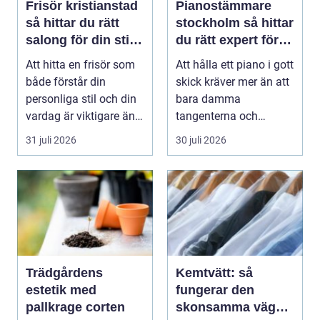
Frisör kristianstad
Pianostämmare
så hittar du rätt
stockholm så hittar
salong för din stil
du rätt expert för
och vardag
ditt piano
Att hitta en frisör som
Att hålla ett piano i gott
både förstår din
skick kräver mer än att
personliga stil och din
bara damma
vardag är viktigare än
tangenterna och
många tror. ...
stänga locket försikti...
31 juli 2026
30 juli 2026
Trädgårdens
Kemtvätt: så
estetik med
fungerar den
pallkrage corten
skonsamma vägen