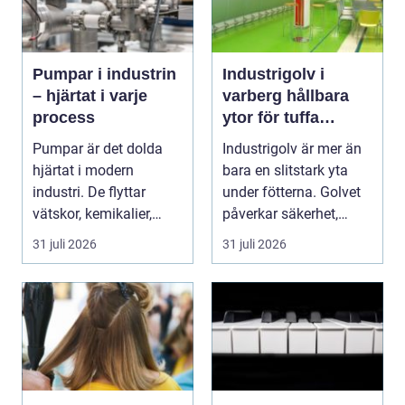
Pumpar i industrin
Industrigolv i
– hjärtat i varje
varberg hållbara
process
ytor för tuffa
miljöer
Pumpar är det dolda
Industrigolv är mer än
hjärtat i modern
bara en slitstark yta
industri. De flyttar
under fötterna. Golvet
vätskor, kemikalier,
påverkar säkerhet,
oljor,...
arbetsmiljö, ...
31 juli 2026
31 juli 2026