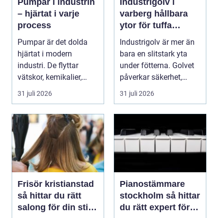
Pumpar i industrin
Industrigolv i
– hjärtat i varje
varberg hållbara
process
ytor för tuffa
miljöer
Pumpar är det dolda
Industrigolv är mer än
hjärtat i modern
bara en slitstark yta
industri. De flyttar
under fötterna. Golvet
vätskor, kemikalier,
påverkar säkerhet,
oljor,...
arbetsmiljö, ...
31 juli 2026
31 juli 2026
Frisör kristianstad
Pianostämmare
så hittar du rätt
stockholm så hittar
salong för din stil
du rätt expert för