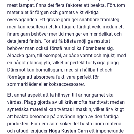
mest lämpat, finns det flera faktorer att beakta. Förutom
materialet är färgen och garnets vikt viktiga
överväganden. Ett grövre garn ger snabbare framsteg
men kan resultera i ett kraftigare färdigt verk, medan ett
finare garn behöver mer tid men ger en mer delikat och
detaljerad finish. För att få bästa möjliga resultat
behöver man också förstå hur olika fibrer beter sig.
Alpacka garn, till exempel, är både varmt och mjukt, med
en något glansig yta, vilket är perfekt för lyxiga plagg.
Däremot kan bomullsgarn, med sin hållbarhet och
förmåga att absorbera fukt, vara perfekt för
sommarkläder eller köksaccessoarer.
Ett annat aspekt att ta hänsyn till är hur garnet ska
vårdas. Plagg gjorda av ull kräver ofta handtvätt medan
syntetiska material kan tvättas i maskin, vilket är viktigt
att beakta beroende på användningen av den färdiga
produkten. För dem som söker det bästa inom material
och utbud, erbjuder
Höga Kusten Garn
ett imponerande