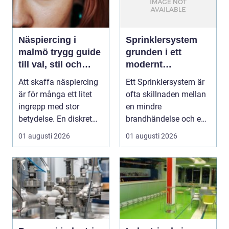
Näspiercing i
Sprinklersystem
malmö trygg guide
grunden i ett
till val, stil och
modernt
studio
brandskydd
Att skaffa näspiercing
Ett Sprinklersystem är
är för många ett litet
ofta skillnaden mellan
ingrepp med stor
en mindre
betydelse. En diskret
brandhändelse och en
sten i näsvinge...
total förlust av
01 augusti 2026
01 augusti 2026
byggna...