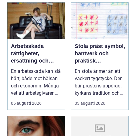
Arbetsskada
Stola präst symbol,
rättigheter,
hantverk och
ersättning och
praktisk
vägen vidare
vägledning
En arbetsskada kan slå
En stola är mer än ett
hårt, både mot hälsan
vackert tygstycke. Den
och ekonomin. Många
bär prästens uppdrag,
vet att arbetsgivaren
kyrkans tradition och
ska informera...
församling...
05 augusti 2026
03 augusti 2026