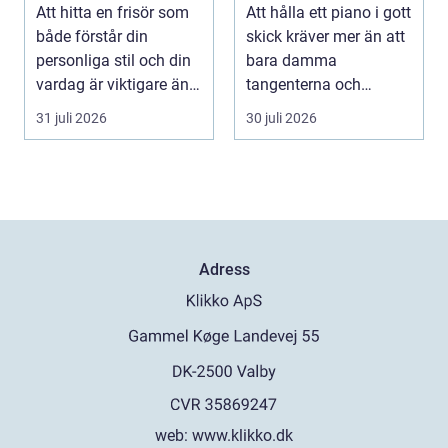
och vardag
ditt piano
Att hitta en frisör som
Att hålla ett piano i gott
både förstår din
skick kräver mer än att
personliga stil och din
bara damma
vardag är viktigare än
tangenterna och
många tror. ...
stänga locket försikti...
31 juli 2026
30 juli 2026
Adress
web:
www.klikko.dk