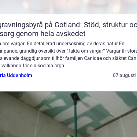
ravningsbyrå på Gotland: Stöd, struktur o
sorg genom hela avskedet
a om vargar: En detaljerad undersökning av deras natur En
ripande, grundlig översikt över ”fakta om vargar” Vargar är stor
slevande däggdjur som tillhör familjen Canidae och släktet Cani
 välkända för sin sociala orga...
oria Uddenholm
07 augusti