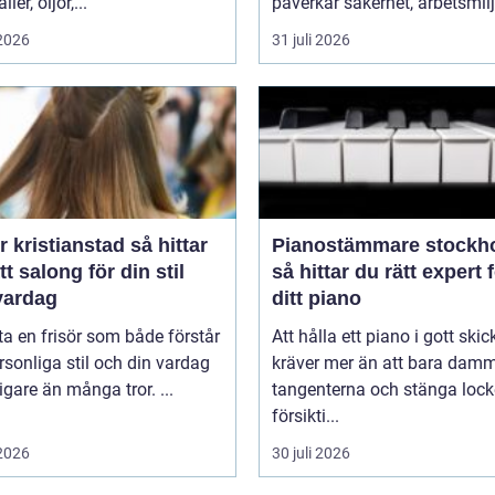
ier, oljor,...
påverkar säkerhet, arbetsmiljö
 2026
31 juli 2026
kristianstad så hittar
Pianostämmare stockh
tt salong för din stil
så hittar du rätt expert 
vardag
ditt piano
tta en frisör som både förstår
Att hålla ett piano i gott skic
rsonliga stil och din vardag
kräver mer än att bara dam
tigare än många tror. ...
tangenterna och stänga lock
försikti...
 2026
30 juli 2026