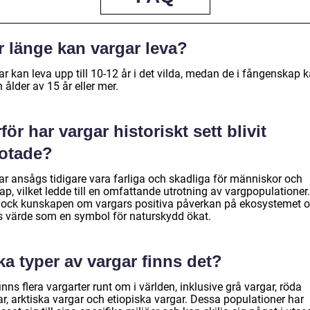
r länge kan vargar leva?
r kan leva upp till 10-12 år i det vilda, medan de i fångenskap 
 ålder av 15 år eller mer.
för har vargar historiskt sett blivit
rotade?
ar ansågs tidigare vara farliga och skadliga för människor och
p, vilket ledde till en omfattande utrotning av vargpopulationer
dock kunskapen om vargars positiva påverkan på ekosystemet 
s värde som en symbol för naturskydd ökat.
ka typer av vargar finns det?
inns flera vargarter runt om i världen, inklusive grå vargar, röda
r, arktiska vargar och etiopiska vargar. Dessa populationer har