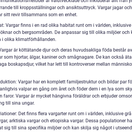
munikationsmetoder är välutvecklade och inkluderar allt från y
ande till kroppsställningar och ansiktsuttryck. Vargar jagar och
r sitt revir tillsammans som en enhet.
t: Vargar finns i en rad olika habitat runt om i världen, inklusive
, öknar och bergsområden. De anpassar sig till olika miljöer och
 i olika klimatförhållanden.
 Vargar är köttätande djur och deras huvudsakliga föda består a
ur som hjortar, älgar, kaniner och smågnagare. De kan också äta
aga boskapsdjur, vilket har lett till kontroverser mellan människ
uktion: Vargar har en komplett familjestruktur och bildar par för
vanligtvis valpar en gång om året och föder dem i en lya som sk
n faror. Vargar är mycket hängivna föräldrar och erbjuder omso
ng till sina ungar.
iationer: Det finns flera vargarter runt om i världen, inklusive grå
gar, arktiska vargar och etiopiska vargar. Dessa populationer ha
 sig till sina specifika miljöer och kan skilja sig något i utseen