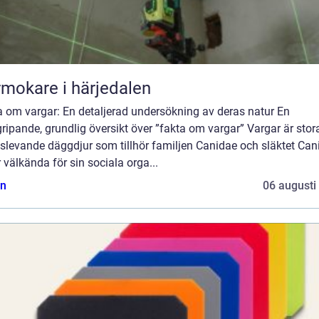
mokare i härjedalen
a om vargar: En detaljerad undersökning av deras natur En
ripande, grundlig översikt över ”fakta om vargar” Vargar är stor
slevande däggdjur som tillhör familjen Canidae och släktet Cani
 välkända för sin sociala orga...
n
06 augusti