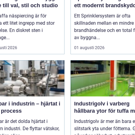
 till val, stil och studio
ett modernt brandskyd
affa näspiercing är för
Ett Sprinklersystem är ofta
ett litet ingrepp med stor
skillnaden mellan en mindre
lse. En diskret sten i
brandhändelse och en total f
ge...
av byggna...
usti 2026
01 augusti 2026
r i industrin – hjärtat i
Industrigolv i varberg
e process
hållbara ytor för tuffa m
 är det dolda hjärtat i
Industrigolv är mer än bara 
 industri. De flyttar vätskor,
slitstark yta under fötterna. 