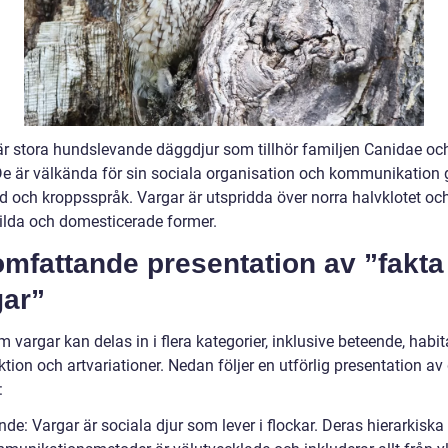
är stora hundslevande däggdjur som tillhör familjen Canidae och
De är välkända för sin sociala organisation och kommunikatio
ud och kroppsspråk. Vargar är utspridda över norra halvklotet oc
vilda och domesticerade former.
omfattande presentation av ”fakt
gar”
 vargar kan delas in i flera kategorier, inklusive beteende, habita
tion och artvariationer. Nedan följer en utförlig presentation av
:
de: Vargar är sociala djur som lever i flockar. Deras hierarkiska 