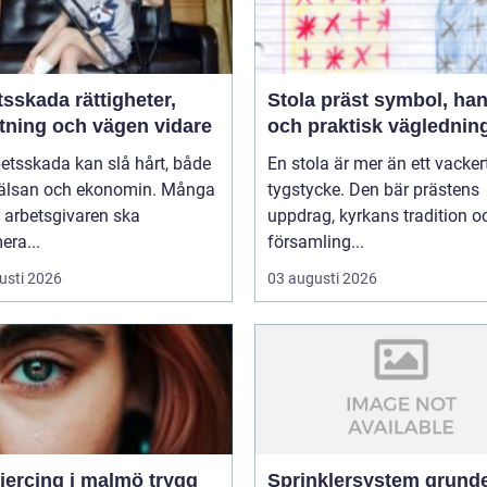
da rättigheter,
Stola präst symbol, hantverk
ttning och vägen vidare
och praktisk väglednin
etsskada kan slå hårt, både
En stola är mer än ett vacker
älsan och ekonomin. Många
tygstycke. Den bär prästens
t arbetsgivaren ska
uppdrag, kyrkans tradition o
era...
församling...
usti 2026
03 augusti 2026
rcing i malmö trygg
Sprinklersystem grunden i