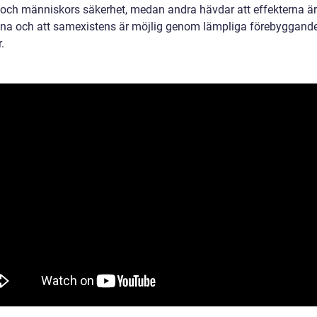
och människors säkerhet, medan andra hävdar att effekterna är
vna och att samexistens är möjlig genom lämpliga förebyggand
.