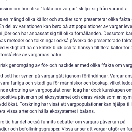
ssion om hur olika ”fakta om vargar” skiljer sig från varandra
ns en mängd olika källor och studier som presenterar olika fakta
En del av variationen kan bero på att populationer av vargar lever
iljöer och har anpassat sig till olika förhållanden. Dessutom ka
nas metoder och tolkningar också påverka de presenterade fakte
d viktigt att ha en kritisk blick och ta hänsyn till flera källor för 
 förståelse av vargarnas natur.
orisk genomgång av för- och nackdelar med olika ”fakta om varg
skt sett har synen på vargar gått igenom förändringar. Vargar an
 vara farliga och skadliga för människor och boskap, vilket ledde 
nde utrotning av vargpopulationer. Idag har dock kunskapen o
 positiva påverkan på ekosystemet och deras värde som en sym
dd ökat. Forskning har visat att vargpopulationer kan hjälpa till
era vissa arter och hålla ekosystemet i balans.
re tid har det också funnits debatter om vargars påverkan på
djur och befolkningsgrupper. Vissa anser att vargar utgör en far