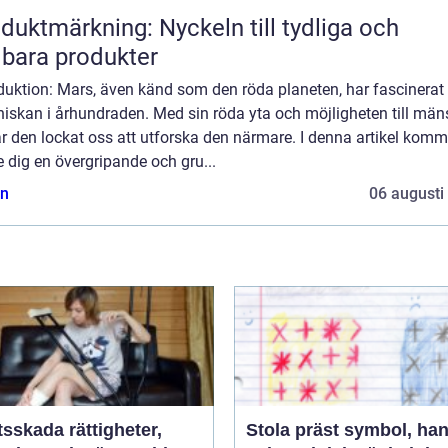
duktmärkning: Nyckeln till tydliga och
lbara produkter
duktion: Mars, även känd som den röda planeten, har fascinerat
iskan i århundraden. Med sin röda yta och möjligheten till mäns
ar den lockat oss att utforska den närmare. I denna artikel komm
e dig en övergripande och gru...
n
06 augusti
da rättigheter,
Stola präst symbol, hantverk