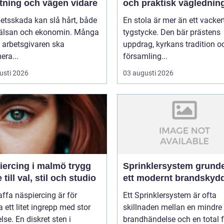
ttning och vägen vidare
och praktisk väglednin
etsskada kan slå hårt, både
En stola är mer än ett vacker
älsan och ekonomin. Många
tygstycke. Den bär prästens
t arbetsgivaren ska
uppdrag, kyrkans tradition o
era...
församling...
usti 2026
03 augusti 2026
rcing i malmö trygg
Sprinklersystem grunden i
 till val, stil och studio
ett modernt brandskyd
affa näspiercing är för
Ett Sprinklersystem är ofta
ett litet ingrepp med stor
skillnaden mellan en mindre
lse. En diskret sten i
brandhändelse och en total f