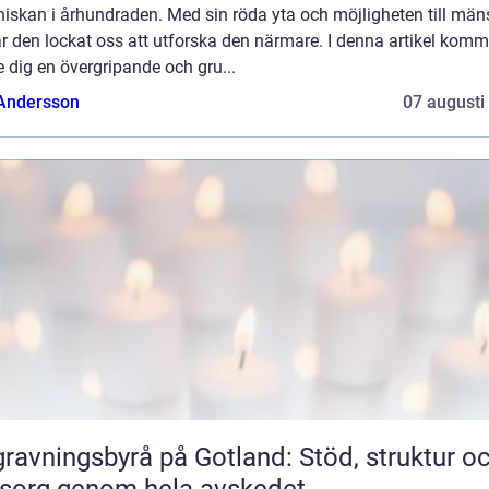
iskan i århundraden. Med sin röda yta och möjligheten till mäns
ar den lockat oss att utforska den närmare. I denna artikel komm
e dig en övergripande och gru...
 Andersson
07 augusti
ravningsbyrå på Gotland: Stöd, struktur o
sorg genom hela avskedet