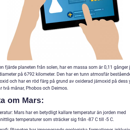
en fjärde planeten från solen, har en massa som är 0,11 gånger 
diameter på 6792 kilometer. Den har en tunn atmosfär beståend
ioxid och har en röd färg på grund av oxiderad järnoxid på dess 
r två månar, Phobos och Deimos.
ta om Mars:
ratur: Mars har en betydligt kallare temperatur än jorden med
ttliga temperaturer som sträcker sig från -87 C till -5 C.
rafi: Planeten har imponerande geologiska formationer, inklusiv