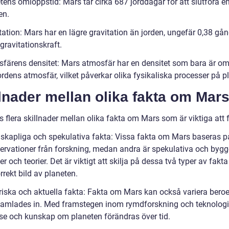
tens omloppstid: Mars tar cirka 687 jorddagar för att slutföra e
en.
tation: Mars har en lägre gravitation än jorden, ungefär 0,38 gå
gravitationskraft.
sfärens densitet: Mars atmosfär har en densitet som bara är om
rdens atmosfär, vilket påverkar olika fysikaliska processer på p
lnader mellan olika fakta om Mar
s flera skillnader mellan olika fakta om Mars som är viktiga att 
nskapliga och spekulativa fakta: Vissa fakta om Mars baseras p
ervationer från forskning, medan andra är spekulativa och bygg
r och teorier. Det är viktigt att skilja på dessa två typer av fakta 
rrekt bild av planeten.
oriska och aktuella fakta: Fakta om Mars kan också variera bero
samlades in. Med framstegen inom rymdforskning och teknologi
lse och kunskap om planeten förändras över tid.