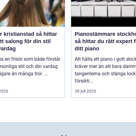
kristianstad så hittar
Pianostämmare stockh
tt salong för din stil
så hittar du rätt expert 
vardag
ditt piano
tta en frisör som både förstår
Att hålla ett piano i gott skic
rsonliga stil och din vardag
kräver mer än att bara dam
tigare än många tror. ...
tangenterna och stänga lock
försikti...
 2026
30 juli 2026