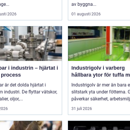
ge...
av byggna...
usti 2026
01 augusti 2026
r i industrin – hjärtat i
Industrigolv i varberg
e process
hållbara ytor för tuffa m
 är det dolda hjärtat i
Industrigolv är mer än bara 
 industri. De flyttar vätskor,
slitstark yta under fötterna. 
ier, oljor,...
påverkar säkerhet, arbetsmiljö
 2026
31 juli 2026