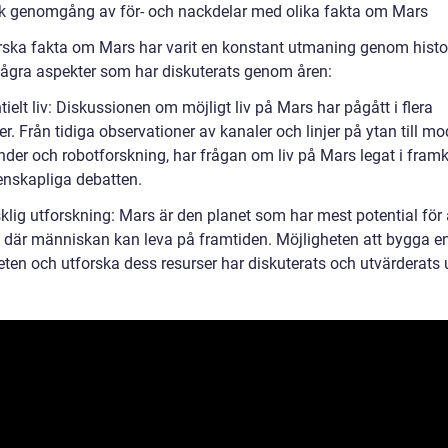
sk genomgång av för- och nackdelar med olika fakta om Mars
orska fakta om Mars har varit en konstant utmaning genom histo
några aspekter som har diskuterats genom åren:
tielt liv: Diskussionen om möjligt liv på Mars har pågått i flera
r. Från tidiga observationer av kanaler och linjer på ytan till m
der och robotforskning, har frågan om liv på Mars legat i fram
enskapliga debatten.
klig utforskning: Mars är den planet som har mest potential för 
s där människan kan leva på framtiden. Möjligheten att bygga en
ten och utforska dess resurser har diskuterats och utvärderats u