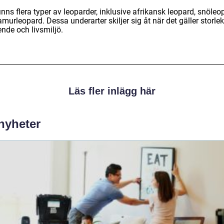
inns flera typer av leoparder, inklusive afrikansk leopard, snöleo
murleopard. Dessa underarter skiljer sig åt när det gäller storlek
nde och livsmiljö.
Läs fler inlägg här
 nyheter