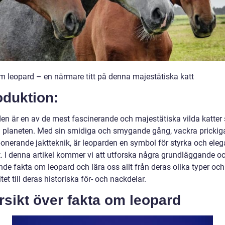
m leopard – en närmare titt på denna majestätiska katt
oduktion:
en är en av de mest fascinerande och majestätiska vilda katter
å planeten. Med sin smidiga och smygande gång, vackra prickig
onerande jaktteknik, är leoparden en symbol för styrka och eleg
et. I denna artikel kommer vi att utforska några grundläggande o
de fakta om leopard och lära oss allt från deras olika typer och
tet till deras historiska för- och nackdelar.
sikt över fakta om leopard