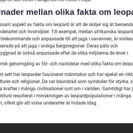
lnader mellan olika fakta om leop
ssant aspekt av fakta om leopard är att de skiljer sig åt beroend
derarter och livsmiljöer. Till exempel, medan afrikanska leopard
 förekommande och anpassade till att jaga i savannen, är snöle
serade på att jaga i snöiga bergsregioner. Deras päls och
yggnad är också anpassade efter de olika miljöerna de lever i.
orisk genomgång av för- och nackdelar med olika fakta om leop
kt sett har leoparder fascinerat människor och har spelat en viktig
lturer och religioner. De var beundrad som symboler för styrka, 
a krafter i många civilisationer runt om i världen. Samtidigt har 
förlust resulterat i minskningen av leopardpopulationer i många
 vilket gör att vissa underarter är hotade idag.