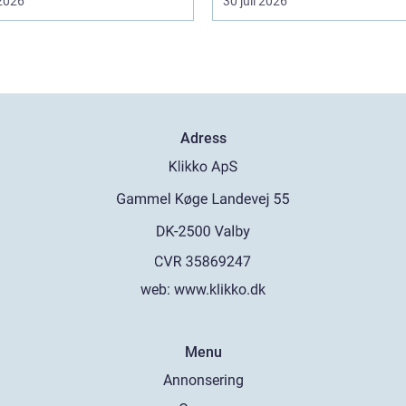
 2026
30 juli 2026
Adress
web:
www.klikko.dk
Menu
Annonsering