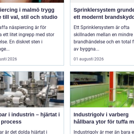
rcing i malmö trygg
Sprinklersystem grunden i
 till val, stil och studio
ett modernt brandskyd
affa näspiercing är för
Ett Sprinklersystem är ofta
ett litet ingrepp med stor
skillnaden mellan en mindre
lse. En diskret sten i
brandhändelse och en total f
ge...
av byggna...
usti 2026
01 augusti 2026
r i industrin – hjärtat i
Industrigolv i varberg
e process
hållbara ytor för tuffa m
 är det dolda hjärtat i
Industrigolv är mer än bara 