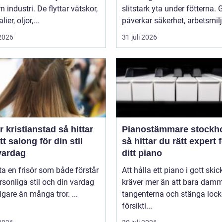
 industri. De flyttar vätskor,
slitstark yta under fötterna. 
ier, oljor,...
påverkar säkerhet, arbetsmiljö
 2026
31 juli 2026
kristianstad så hittar
Pianostämmare stockh
tt salong för din stil
så hittar du rätt expert 
vardag
ditt piano
tta en frisör som både förstår
Att hålla ett piano i gott skic
rsonliga stil och din vardag
kräver mer än att bara dam
tigare än många tror. ...
tangenterna och stänga lock
försikti...