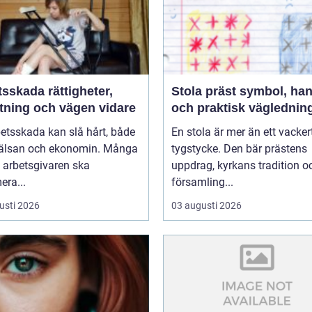
da rättigheter,
Stola präst symbol, hantverk
ttning och vägen vidare
och praktisk väglednin
etsskada kan slå hårt, både
En stola är mer än ett vacker
älsan och ekonomin. Många
tygstycke. Den bär prästens
t arbetsgivaren ska
uppdrag, kyrkans tradition o
era...
församling...
usti 2026
03 augusti 2026