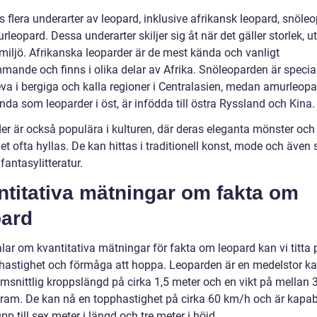
s flera underarter av leopard, inklusive afrikansk leopard, snöle
leopard. Dessa underarter skiljer sig åt när det gäller storlek, 
smiljö. Afrikanska leoparder är de mest kända och vanligt
mande och finns i olika delar av Afrika. Snöleoparden är specia
eva i bergiga och kalla regioner i Centralasien, medan amurleopa
da som leoparder i öst, är infödda till östra Ryssland och Kina.
er är också populära i kulturen, där deras eleganta mönster och
t ofta hyllas. De kan hittas i traditionell konst, mode och även
 fantasylitteratur.
ntitativa mätningar om fakta om
pard
alar om kvantitativa mätningar för fakta om leopard kan vi titta
, hastighet och förmåga att hoppa. Leoparden är en medelstor ka
msnittlig kroppslängd på cirka 1,5 meter och en vikt på mellan 
gram. De kan nå en topphastighet på cirka 60 km/h och är kapab
p till sex meter i längd och tre meter i höjd.