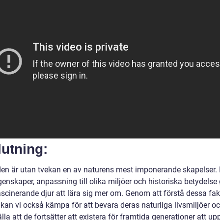
utning:
en är utan tvekan en av naturens mest imponerande skapelser.
enskaper, anpassning till olika miljöer och historiska betydelse
 fascinerande djur att lära sig mer om. Genom att förstå dessa fa
 kan vi också kämpa för att bevara deras naturliga livsmiljöer o
lla att de fortsätter att existera för framtida generationer att up