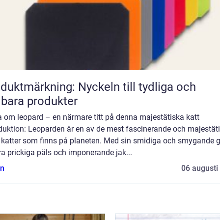
duktmärkning: Nyckeln till tydliga och
lbara produkter
a om leopard – en närmare titt på denna majestätiska katt
oduktion: Leoparden är en av de mest fascinerande och majestät
a katter som finns på planeten. Med sin smidiga och smygande 
a prickiga päls och imponerande jak...
n
06 augusti