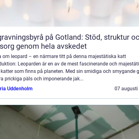
ravningsbyrå på Gotland: Stöd, struktur o
sorg genom hela avskedet
a om leopard – en närmare titt på denna majestätiska katt
oduktion: Leoparden är en av de mest fascinerande och majestät
a katter som finns på planeten. Med sin smidiga och smygande 
a prickiga päls och imponerande jak...
oria Uddenholm
07 augusti