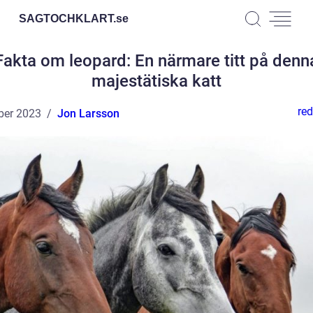
SAGTOCHKLART.
se
Fakta om leopard: En närmare titt på denn
majestätiska katt
red
ber 2023
Jon Larsson