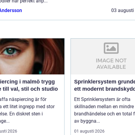
diler har perfekt anp...
 Andersson
03 augusti
rcing i malmö trygg
Sprinklersystem grunden i
 till val, stil och studio
ett modernt brandskyd
affa näspiercing är för
Ett Sprinklersystem är ofta
ett litet ingrepp med stor
skillnaden mellan en mindre
lse. En diskret sten i
brandhändelse och en total f
ge...
av byggna...
usti 2026
01 augusti 2026