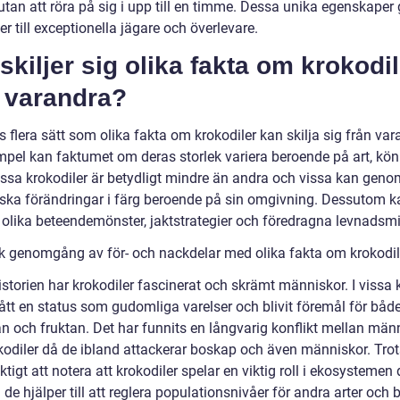
utan att röra på sig i upp till en timme. Dessa unika egenskaper 
er till exceptionella jägare och överlevare.
skiljer sig olika fakta om krokodi
n varandra?
s flera sätt som olika fakta om krokodiler kan skilja sig från var
empel kan faktumet om deras storlek variera beroende på art, kö
Vissa krokodiler är betydligt mindre än andra och vissa kan gen
ska förändringar i färg beroende på sin omgivning. Dessutom k
 olika beteendemönster, jaktstrategier och föredragna levnadsmil
sk genomgång av för- och nackdelar med olika fakta om krokodil
storien har krokodiler fascinerat och skrämt människor. I vissa k
fått en status som gudomliga varelser och blivit föremål för båd
n och fruktan. Det har funnits en långvarig konflikt mellan män
kodiler då de ibland attackerar boskap och även människor. Trot
iktigt att notera att krokodiler spelar en viktig roll i ekosystemen
 de hjälper till att reglera populationsnivåer för andra arter och bi