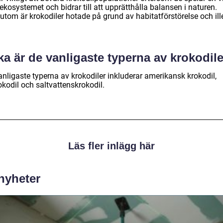
i ekosystemet och bidrar till att upprätthålla balansen i naturen.
utom är krokodiler hotade på grund av habitatförstörelse och ill
ka är de vanligaste typerna av krokodil
anligaste typerna av krokodiler inkluderar amerikansk krokodil,
okodil och saltvattenskrokodil.
Läs fler inlägg här
 nyheter