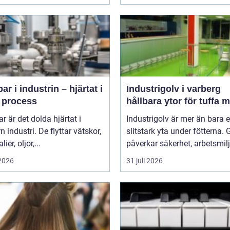
r i industrin – hjärtat i
Industrigolv i varberg
e process
hållbara ytor för tuffa m
 är det dolda hjärtat i
Industrigolv är mer än bara 
 industri. De flyttar vätskor,
slitstark yta under fötterna. 
ier, oljor,...
påverkar säkerhet, arbetsmiljö
 2026
31 juli 2026