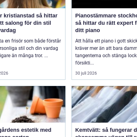
kristianstad så hittar
Pianostämmare stockh
tt salong för din stil
så hittar du rätt expert 
vardag
ditt piano
tta en frisör som både förstår
Att hålla ett piano i gott skic
rsonliga stil och din vardag
kräver mer än att bara dam
tigare än många tror. ...
tangenterna och stänga lock
försikti...
 2026
30 juli 2026
gårdens estetik med
Kemtvätt: så fungerar 