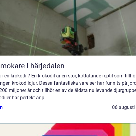
mokare i härjedalen
r en krokodil? En krokodil är en stor, köttätande reptil som tillhö
ngen krokodildjur. Dessa fantastiska varelser har funnits på jord
200 miljoner år och tillhör en av de äldsta nu levande djurgrupp
diler har perfekt anp...
n
06 augusti