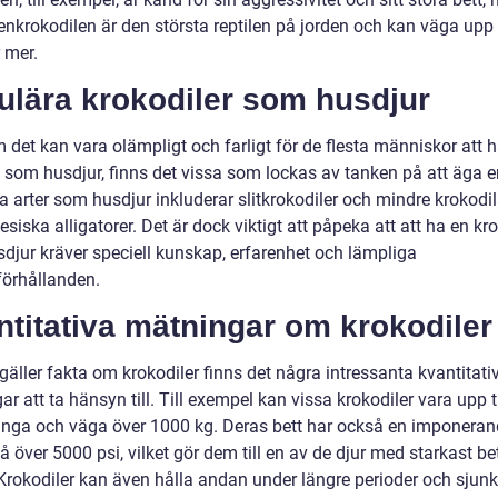
enkrokodilen är den största reptilen på jorden och kan väga upp ti
r mer.
ulära krokodiler som husdjur
 det kan vara olämpligt och farligt för de flesta människor att 
l som husdjur, finns det vissa som lockas av tanken på att äga e
 arter som husdjur inkluderar slitkrokodiler och mindre krokodil
siska alligatorer. Det är dock viktigt att påpeka att att ha en kr
djur kräver speciell kunskap, erfarenhet och lämpliga
örhållanden.
titativa mätningar om krokodiler
gäller fakta om krokodiler finns det några intressanta kvantitati
r att ta hänsyn till. Till exempel kan vissa krokodiler vara upp ti
ånga och väga över 1000 kg. Deras bett har också en imponera
å över 5000 psi, vilket gör dem till en av de djur med starkast be
 Krokodiler kan även hålla andan under längre perioder och sjunk