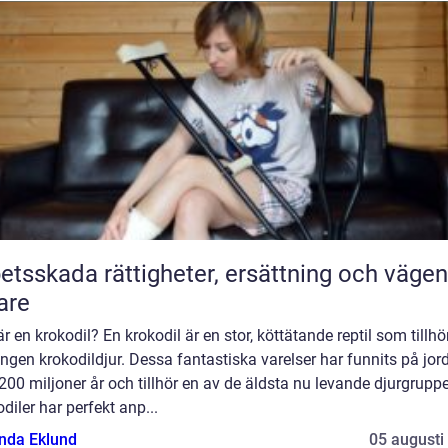
 rättigheter, ersättning och vägen
are
r en krokodil? En krokodil är en stor, köttätande reptil som tillhö
ngen krokodildjur. Dessa fantastiska varelser har funnits på jord
200 miljoner år och tillhör en av de äldsta nu levande djurgrupp
diler har perfekt anp...
da Eklund
05 augusti