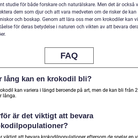
nt studie för både forskare och naturälskare. Men det är också v
pektera dem som djur och att vara medveten om de risker de kan
niskor och boskap. Genom att lära oss mer om krokodiler kan v
tåelse för deras betydelse i naturen och vikten av att bevara der
öer.
FAQ
 lång kan en krokodil bli?
okodil kan variera i längd beroende på art, men de kan bli från 2 t
r långa.
för är det viktigt att bevara
okodilpopulationer?
r viktigt att bevara krokodilpopulationer eftersom de spelar en v