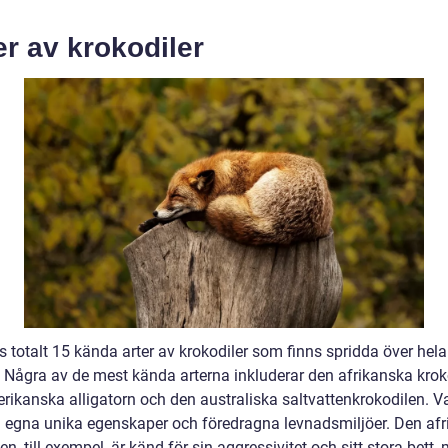
.
r av krokodiler
s totalt 15 kända arter av krokodiler som finns spridda över hela
. Några av de mest kända arterna inkluderar den afrikanska krok
rikanska alligatorn och den australiska saltvattenkrokodilen. Va
a egna unika egenskaper och föredragna levnadsmiljöer. Den af
en, till exempel, är känd för sin aggressivitet och sitt stora bett