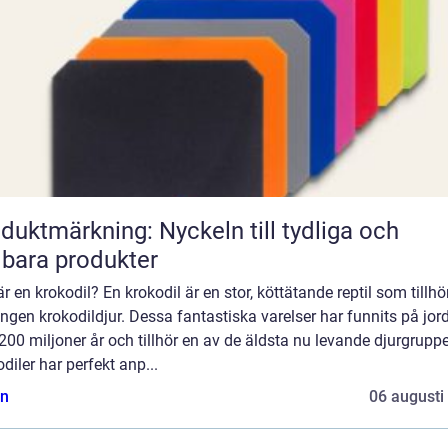
duktmärkning: Nyckeln till tydliga och
lbara produkter
r en krokodil? En krokodil är en stor, köttätande reptil som tillhö
ngen krokodildjur. Dessa fantastiska varelser har funnits på jord
200 miljoner år och tillhör en av de äldsta nu levande djurgrupp
diler har perfekt anp...
n
06 augusti