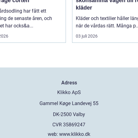
rage corten
skonsamma vägen till 
kläder
rdsodling har fått ett
ing de senaste åren, och
Kläder och textilier håller län
t har ocks&a...
när de vårdas rätt. Många p..
 2026
03 juli 2026
Adress
web:
www.klikko.dk