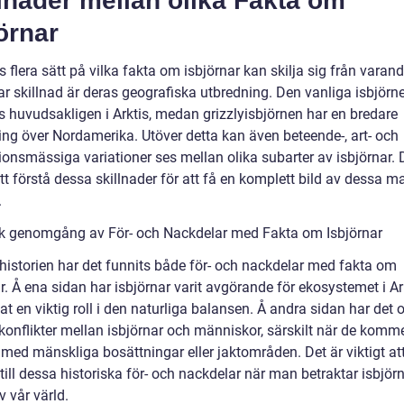
lnader mellan olika Fakta om
örnar
s flera sätt på vilka fakta om isbjörnar kan skilja sig från varand
r skillnad är deras geografiska utbredning. Den vanliga isbjörn
s huvudsakligen i Arktis, medan grizzlyisbjörnen har en bredare
ing över Nordamerika. Utöver detta kan även beteende-, art- och
ionsmässiga variationer ses mellan olika subarter av isbjörnar. 
att förstå dessa skillnader för att få en komplett bild av dessa m
.
sk genomgång av För- och Nackdelar med Fakta om Isbjörnar
istorien har det funnits både för- och nackdelar med fakta om
r. Å ena sidan har isbjörnar varit avgörande för ekosystemet i Ar
at en viktig roll i den naturliga balansen. Å andra sidan har det 
konflikter mellan isbjörnar och människor, särskilt när de komme
med mänskliga bosättningar eller jaktområden. Det är viktigt att
till dessa historiska för- och nackdelar när man betraktar isbjö
v vår värld.