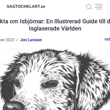
SAGTOCHKLART.
se
kta om Isbjörnar: En Illustrerad Guide till 
Isglaserade Världen
red
ber 2023
Jon Larsson