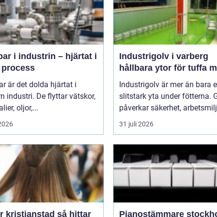
r i industrin – hjärtat i
Industrigolv i varberg
e process
hållbara ytor för tuffa m
 är det dolda hjärtat i
Industrigolv är mer än bara 
 industri. De flyttar vätskor,
slitstark yta under fötterna. 
ier, oljor,...
påverkar säkerhet, arbetsmiljö
 2026
31 juli 2026
kristianstad så hittar
Pianostämmare stockh