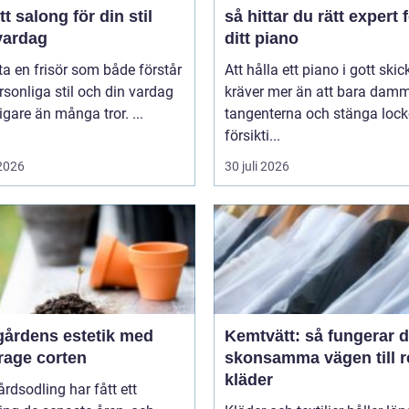
tt salong för din stil
så hittar du rätt expert 
vardag
ditt piano
tta en frisör som både förstår
Att hålla ett piano i gott skic
rsonliga stil och din vardag
kräver mer än att bara dam
tigare än många tror. ...
tangenterna och stänga lock
försikti...
 2026
30 juli 2026
gårdens estetik med
Kemtvätt: så fungerar 
rage corten
skonsamma vägen till 
kläder
rdsodling har fått ett