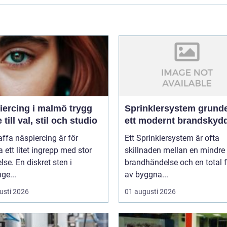
rcing i malmö trygg
Sprinklersystem grunden i
 till val, stil och studio
ett modernt brandskyd
affa näspiercing är för
Ett Sprinklersystem är ofta
ett litet ingrepp med stor
skillnaden mellan en mindre
lse. En diskret sten i
brandhändelse och en total f
ge...
av byggna...
usti 2026
01 augusti 2026