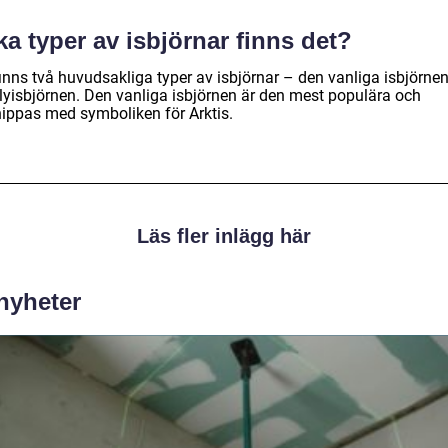
ka typer av isbjörnar finns det?
finns två huvudsakliga typer av isbjörnar – den vanliga isbjörne
zlyisbjörnen. Den vanliga isbjörnen är den mest populära och
nippas med symboliken för Arktis.
Läs fler inlägg här
 nyheter