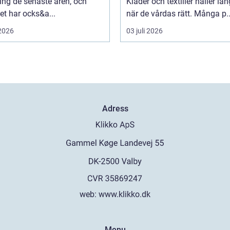
ing de senaste åren, och
Kläder och textilier håller län
t har ocks&a...
när de vårdas rätt. Många p..
 2026
03 juli 2026
Adress
web:
www.klikko.dk
Menu