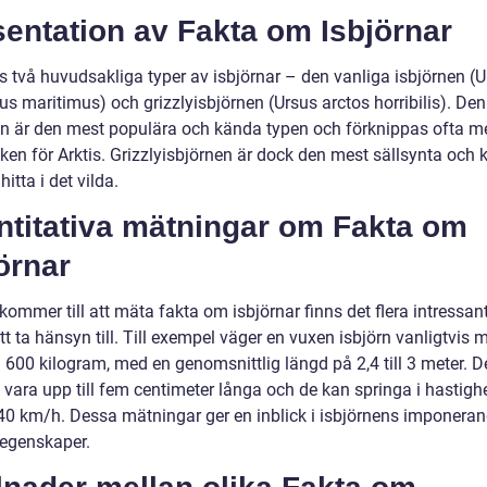
entation av Fakta om Isbjörnar
ns två huvudsakliga typer av isbjörnar – den vanliga isbjörnen (
s maritimus) och grizzlyisbjörnen (Ursus arctos horribilis). Den
en är den mest populära och kända typen och förknippas ofta m
ken för Arktis. Grizzlyisbjörnen är dock den mest sällsynta och 
hitta i det vilda.
ntitativa mätningar om Fakta om
örnar
kommer till att mäta fakta om isbjörnar finns det flera intressan
att ta hänsyn till. Till exempel väger en vuxen isbjörn vanligtvis 
 600 kilogram, med en genomsnittlig längd på 2,4 till 3 meter. D
 vara upp till fem centimeter långa och de kan springa i hastigh
l 40 km/h. Dessa mätningar ger en inblick i isbjörnens imponera
 egenskaper.