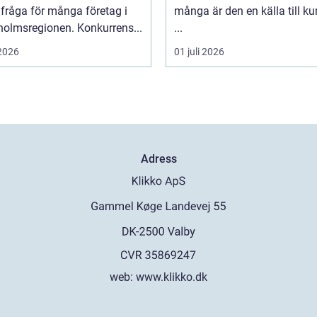
fråga för många företag i
många är den en källa till k
holmsregionen. Konkurrens...
...
 2026
01 juli 2026
Adress
web:
www.klikko.dk