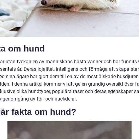
ta om hund
är utan tvekan en av människans bästa vänner och har funnits 
usentals år. Deras lojalitet, intelligens och förmåga att skapa sta
d sina ägare har gjort dem till en av de mest älskade husdjuren
lden. I denna artikel kommer vi att ge en grundig översikt över 
nklusive olika hundtyper, populära raser och deras egenskaper s
sk genomgång av för- och nackdelar.
 är fakta om hund?