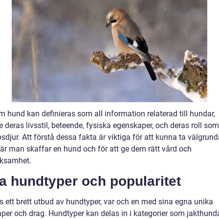
 hund kan definieras som all information relaterad till hundar,
e deras livsstil, beteende, fysiska egenskaper, och deras roll som
sdjur. Att förstå dessa fakta är viktiga för att kunna ta välgrun
när man skaffar en hund och för att ge dem rätt vård och
ksamhet.
a hundtyper och popularitet
ns ett brett utbud av hundtyper, var och en med sina egna unika
per och drag. Hundtyper kan delas in i kategorier som jakthunda