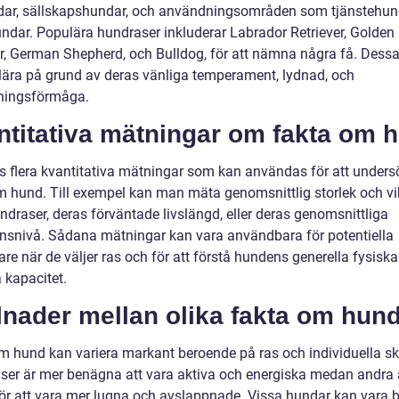
dar, sällskapshundar, och användningsområden som tjänstehun
undar. Populära hundraser inkluderar Labrador Retriever, Golden
er, German Shepherd, och Bulldog, för att nämna några få. Dessa
lära på grund av deras vänliga temperament, lydnad, och
ningsförmåga.
ntitativa mätningar om fakta om 
ns flera kvantitativa mätningar som kan användas för att under
m hund. Till exempel kan man mäta genomsnittlig storlek och vik
ndraser, deras förväntade livslängd, eller deras genomsnittliga
gensnivå. Sådana mätningar kan vara användbara för potentiella
re när de väljer ras och för att förstå hundens generella fysisk
 kapacitet.
lnader mellan olika fakta om hun
m hund kan variera markant beroende på ras och individuella ski
aser är mer benägna att vara aktiva och energiska medan andra 
ör att vara mer lugna och avslappnade. Vissa hundar kan vara