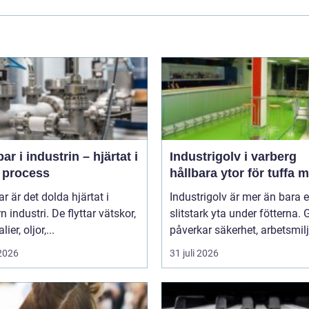
r i industrin – hjärtat i
Industrigolv i varberg
e process
hållbara ytor för tuffa m
 är det dolda hjärtat i
Industrigolv är mer än bara 
 industri. De flyttar vätskor,
slitstark yta under fötterna. 
ier, oljor,...
påverkar säkerhet, arbetsmiljö
 2026
31 juli 2026