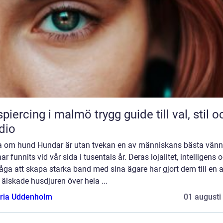
cing i malmö trygg guide till val, stil och
dio
a om hund Hundar är utan tvekan en av människans bästa vänn
ar funnits vid vår sida i tusentals år. Deras lojalitet, intelligens 
ga att skapa starka band med sina ägare har gjort dem till en 
älskade husdjuren över hela ...
oria Uddenholm
01 augusti