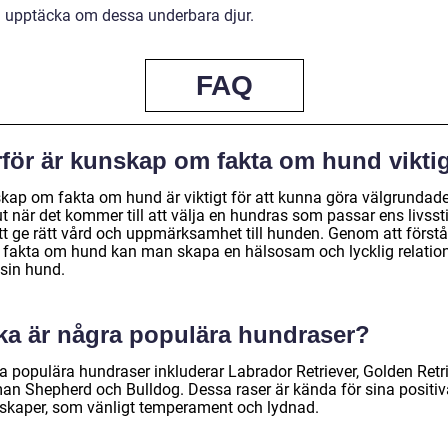
h upptäcka om dessa underbara djur.
FAQ
rför är kunskap om fakta om hund vikti
kap om fakta om hund är viktigt för att kunna göra välgrundad
t när det kommer till att välja en hundras som passar ens livsst
att ge rätt vård och uppmärksamhet till hunden. Genom att förstå
a fakta om hund kan man skapa en hälsosam och lycklig relatio
sin hund.
lka är några populära hundraser?
a populära hundraser inkluderar Labrador Retriever, Golden Retri
an Shepherd och Bulldog. Dessa raser är kända för sina positiv
skaper, som vänligt temperament och lydnad.