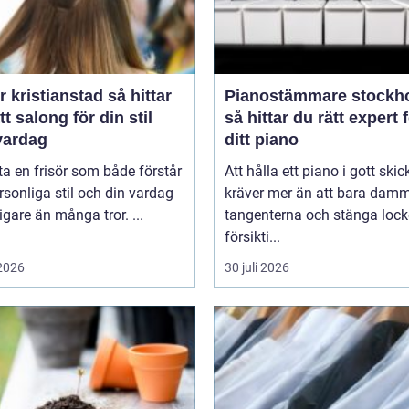
kristianstad så hittar
Pianostämmare stockh
tt salong för din stil
så hittar du rätt expert 
vardag
ditt piano
tta en frisör som både förstår
Att hålla ett piano i gott skic
rsonliga stil och din vardag
kräver mer än att bara dam
tigare än många tror. ...
tangenterna och stänga lock
försikti...
 2026
30 juli 2026