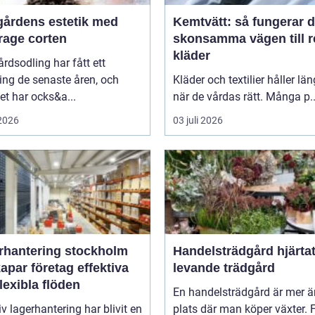
gårdens estetik med
Kemtvätt: så fungerar 
rage corten
skonsamma vägen till 
kläder
rdsodling har fått ett
ing de senaste åren, och
Kläder och textilier håller län
t har ocks&a...
när de vårdas rätt. Många p..
 2026
03 juli 2026
rhantering stockholm
Handelsträdgård hjärtat i en
apar företag effektiva
levande trädgård
lexibla flöden
En handelsträdgård är mer ä
iv lagerhantering har blivit en
plats där man köper växter. 