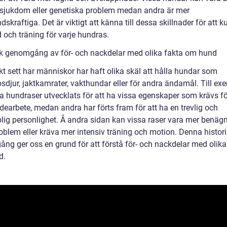
s sjukdom eller genetiska problem medan andra är mer
skraftiga. Det är viktigt att känna till dessa skillnader för att 
d och träning för varje hundras.
sk genomgång av för- och nackdelar med olika fakta om hund
kt sett har människor har haft olika skäl att hålla hundar som
sdjur, jaktkamrater, vakthundar eller för andra ändamål. Till ex
sa hundraser utvecklats för att ha vissa egenskaper som krävs fö
rdearbete, medan andra har förts fram för att ha en trevlig och
plig personlighet. Å andra sidan kan vissa raser vara mer benägn
oblem eller kräva mer intensiv träning och motion. Denna histor
ng ger oss en grund för att förstå för- och nackdelar med olika
d.