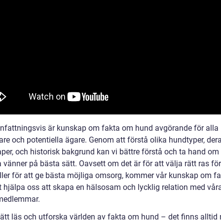
attningsvis är kunskap om fakta om hund avgörande för alla
re och potentiella ägare. Genom att förstå olika hundtyper, der
per, och historisk bakgrund kan vi bättre förstå och ta hand om
 vänner på bästa sätt. Oavsett om det är för att välja rätt ras fö
ller för att ge bästa möjliga omsorg, kommer vår kunskap om f
t hjälpa oss att skapa en hälsosam och lycklig relation med våra
emedlemmar.
ätt läs och utforska världen av fakta om hund – det finns alltid 