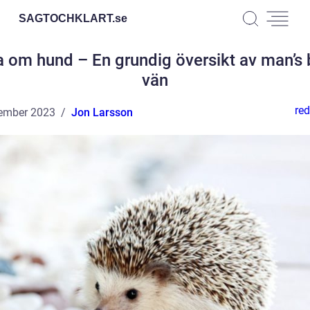
SAGTOCHKLART.
se
a om hund – En grundig översikt av man’s 
vän
red
ember 2023
Jon Larsson