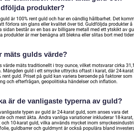
ldföljda produkter?
 guld är 100% rent guld och har en oändlig hållbarhet. Det kom
att förlora sin glans eller kvalitet över tid. Guldföljda produkter å
 sidan består av en bas av billigare metall med ett ytskikt av gu
 produkter är mer benägna att blekna eller slitas bort med tiden
r mäts gulds värde?
 värde mäts traditionellt i troy ounce, vilket motsvarar cirka 31,
 Mängden guld i ett smycke uttrycks oftast i karat, där 24-karat
 rent guld. Priset på guld kan variera beroende på faktorer som
ång och efterfrågan, geopolitiska händelser och inflation.
ka är de vanligaste typerna av guld?
vanligaste typen av guld är 24-karat guld, som anses vara det
te och mest äkta. Andra vanliga variationer inkluderar 18-karat,
t och 10-karat guld, vilka används mycket inom smyckesindustri
folie, guldbarrer och guldmynt är också populära bland investera