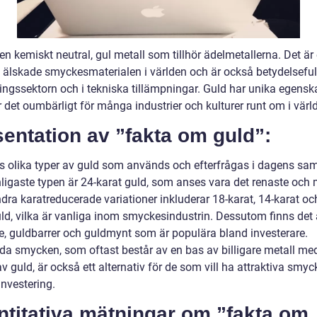
en kemiskt neutral, gul metall som tillhör ädelmetallerna. Det är 
 älskade smyckesmaterialen i världen och är också betydelseful
ringssektorn och i tekniska tillämpningar. Guld har unika egensk
 det oumbärligt för många industrier och kulturer runt om i värl
entation av ”fakta om guld”:
ns olika typer av guld som används och efterfrågas i dagens sam
ligaste typen är 24-karat guld, som anses vara det renaste och
dra karatreducerade variationer inkluderar 18-karat, 14-karat oc
uld, vilka är vanliga inom smyckesindustrin. Dessutom finns det
ie, guldbarrer och guldmynt som är populära bland investerare.
lda smycken, som oftast består av en bas av billigare metall med
av guld, är också ett alternativ för de som vill ha attraktiva sm
investering.
ntitativa mätningar om ”fakta om