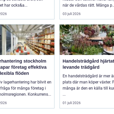
t har ocks&a...
när de vårdas rätt. Många p..
 2026
03 juli 2026
rhantering stockholm
Handelsträdgård hjärtat i en
apar företag effektiva
levande trädgård
lexibla flöden
En handelsträdgård är mer ä
iv lagerhantering har blivit en
plats där man köper växter. 
fråga för många företag i
många är den en källa till k
holmsregionen. Konkurrens...
...
 2026
01 juli 2026