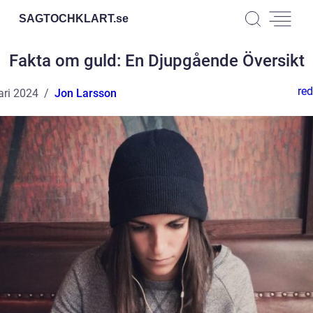
SAGTOCHKLART.
se
Fakta om guld: En Djupgående Översikt
red
ari 2024
Jon Larsson