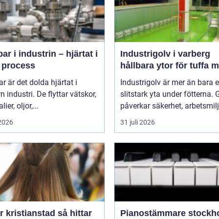
r i industrin – hjärtat i
Industrigolv i varberg
e process
hållbara ytor för tuffa m
 är det dolda hjärtat i
Industrigolv är mer än bara 
 industri. De flyttar vätskor,
slitstark yta under fötterna. 
ier, oljor,...
påverkar säkerhet, arbetsmiljö
 2026
31 juli 2026
kristianstad så hittar
Pianostämmare stockh