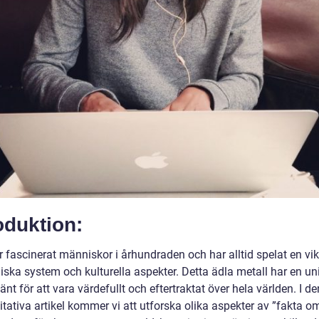
oduktion:
 fascinerat människor i århundraden och har alltid spelat en vikti
ska system och kulturella aspekter. Detta ädla metall har en un
änt för att vara värdefullt och eftertraktat över hela världen. I d
tativa artikel kommer vi att utforska olika aspekter av ”fakta om