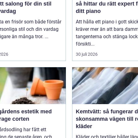
tt salong för din stil
så hittar du rätt expert 
vardag
ditt piano
tta en frisör som både förstår
Att hålla ett piano i gott skic
rsonliga stil och din vardag
kräver mer än att bara dam
tigare än många tror. ...
tangenterna och stänga lock
försikti...
 2026
30 juli 2026
gårdens estetik med
Kemtvätt: så fungerar 
rage corten
skonsamma vägen till 
kläder
rdsodling har fått ett
ing de senaste åren, och
Kläder och textilier håller län