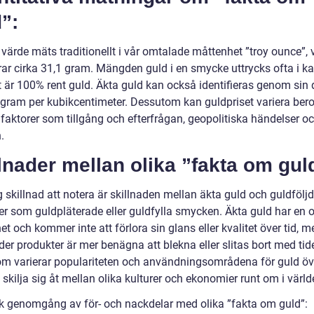
”:
värde mäts traditionellt i vår omtalade måttenhet ”troy ounce”, v
ar cirka 31,1 gram. Mängden guld i en smycke uttrycks ofta i kar
t är 100% rent guld. Äkta guld kan också identifieras genom sin 
 gram per kubikcentimeter. Dessutom kan guldpriset variera ber
 faktorer som tillgång och efterfrågan, geopolitiska händelser o
.
lnader mellan olika ”fakta om gul
g skillnad att notera är skillnaden mellan äkta guld och guldföljd
er som guldpläterade eller guldfylla smycken. Äkta guld har en 
et och kommer inte att förlora sin glans eller kvalitet över tid, 
der produkter är mer benägna att blekna eller slitas bort med tid
m varierar populariteten och användningsområdena för guld öve
skilja sig åt mellan olika kulturer och ekonomier runt om i värld
sk genomgång av för- och nackdelar med olika ”fakta om guld”: