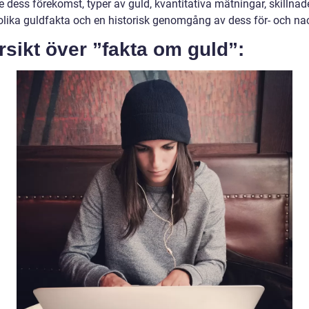
e dess förekomst, typer av guld, kvantitativa mätningar, skillnad
olika guldfakta och en historisk genomgång av dess för- och nac
sikt över ”fakta om guld”: