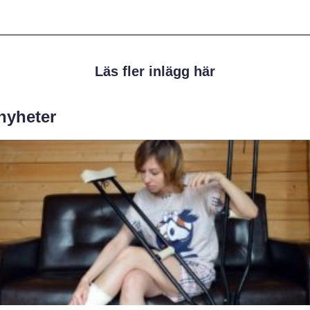
Läs fler inlägg här
 nyheter