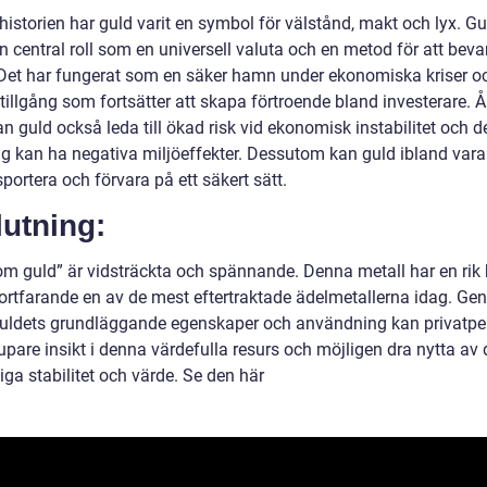
istorien har guld varit en symbol för välstånd, makt och lyx. Gu
n central roll som en universell valuta och en metod för att beva
 Det har fungerat som en säker hamn under ekonomiska kriser o
 tillgång som fortsätter att skapa förtroende bland investerare. 
n guld också leda till ökad risk vid ekonomisk instabilitet och d
ng kan ha negativa miljöeffekter. Dessutom kan guld ibland vara
sportera och förvara på ett säkert sätt.
utning:
om guld” är vidsträckta och spännande. Denna metall har en rik 
fortfarande en av de mest eftertraktade ädelmetallerna idag. Ge
guldets grundläggande egenskaper och användning kan privatpe
upare insikt i denna värdefulla resurs och möjligen dra nytta av
iga stabilitet och värde. Se den här