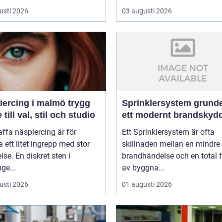
usti 2026
03 augusti 2026
rcing i malmö trygg
Sprinklersystem grunden i
 till val, stil och studio
ett modernt brandskyd
affa näspiercing är för
Ett Sprinklersystem är ofta
ett litet ingrepp med stor
skillnaden mellan en mindre
lse. En diskret sten i
brandhändelse och en total f
ge...
av byggna...
usti 2026
01 augusti 2026