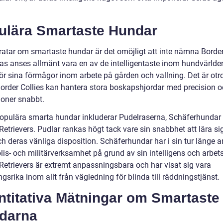
ulära Smartaste Hundar
ratar om smartaste hundar är det omöjligt att inte nämna Border 
as anses allmänt vara en av de intelligentaste inom hundvärlden
r sina förmågor inom arbete på gården och vallning. Det är otrol
Border Collies kan hantera stora boskapshjordar med precision o
ioner snabbt.
opulära smarta hundar inkluderar Pudelraserna, Schäferhundar
etrievers. Pudlar rankas högt tack vare sin snabbhet att lära si
ch deras vänliga disposition. Schäferhundar har i sin tur länge 
is- och militärverksamhet på grund av sin intelligens och arbets
Retrievers är extremt anpassningsbara och har visat sig vara
srika inom allt från vägledning för blinda till räddningstjänst.
ntitativa Mätningar om Smartaste
darna