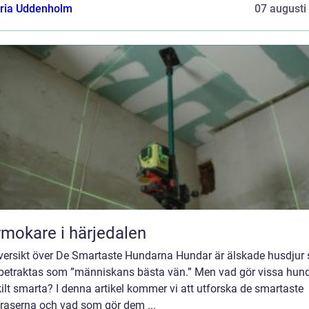
oria Uddenholm
07 augusti
mokare i härjedalen
versikt över De Smartaste Hundarna Hundar är älskade husdjur
 betraktas som ”människans bästa vän.” Men vad gör vissa hun
ilt smarta? I denna artikel kommer vi att utforska de smartaste
raserna och vad som gör dem ...