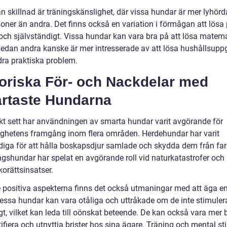
n skillnad är träningskänslighet, där vissa hundar är mer lyhörd
ioner än andra. Det finns också en variation i förmågan att lösa
och självständigt. Vissa hundar kan vara bra på att lösa matem
medan andra kanske är mer intresserade av att lösa hushållsuppg
dra praktiska problem.
toriska För- och Nackdelar med
rtaste Hundarna
skt sett har användningen av smarta hundar varit avgörande för
ghetens framgång inom flera områden. Herdehundar har varit
iga för att hålla boskapsdjur samlade och skydda dem från far
gshundar har spelat en avgörande roll vid naturkatastrofer och
orättsinsatser.
e positiva aspekterna finns det också utmaningar med att äga e
essa hundar kan vara otåliga och uttråkade om de inte stimuler
gt, vilket kan leda till oönskat beteende. De kan också vara mer
tifiera och utnyttja brister hos sina ägare. Träning och mental s