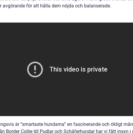
ör avgörande för att hålla dem nöjda och balanserade.
ingsvis är ”smartaste hundarna” en fascinerande och rikligt mån
ån Border Collie till Pudlar och Schäferhundar har vi fått insyn i 