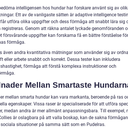
 bedöma intelligensen hos hundar har forskare använt sig av olik
ingar. Ett av de vanligaste sätten är adaptive intelligence testi
får utföra olika uppgifter och dess förmåga att snabbt lära sig 
 registreras. Genom att räkna antalet lyckade genomföranden 
t försvårande uppgifter kan forskarna få en bättre förståelse fö
nas förmåga.
ns även andra kvantitativa mätningar som använder sig av ordn
ift eller arbete snabbt och korrekt. Dessa tester kan inkludera
nshastighet, förmåga att förstå komplexa instruktioner och
örmåga.
llnader Mellan Smartaste Hundarn
der mellan smarta hundar kan vara markanta, beroende på ras o
ella egenskaper. Vissa raser är specialiserade för att utföra spec
er, medan andra är mer allmänt anpassningsbara. Till exempel,
Collies är oslagbara på att valla boskap, kan de sakna förmågan
 sociala situationer på samma sätt som en Pudelras.