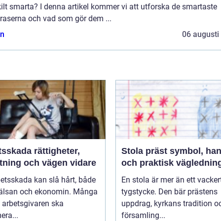
ilt smarta? I denna artikel kommer vi att utforska de smartaste
raserna och vad som gör dem ...
n
06 augusti
da rättigheter,
Stola präst symbol, hantverk
ttning och vägen vidare
och praktisk väglednin
etsskada kan slå hårt, både
En stola är mer än ett vacker
älsan och ekonomin. Många
tygstycke. Den bär prästens
t arbetsgivaren ska
uppdrag, kyrkans tradition o
era...
församling...