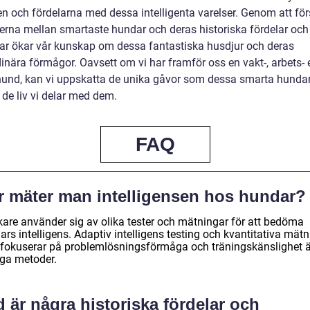
en och fördelarna med dessa intelligenta varelser. Genom att för
derna mellan smartaste hundar och deras historiska fördelar och
ar ökar vår kunskap om dessa fantastiska husdjur och deras
inära förmågor. Oavsett om vi har framför oss en vakt-, arbets- e
hund, kan vi uppskatta de unika gåvor som dessa smarta hundar
 de liv vi delar med dem.
FAQ
r mäter man intelligensen hos hundar?
kare använder sig av olika tester och mätningar för att bedöma
rs intelligens. Adaptiv intelligens testing och kvantitativa mät
fokuserar på problemlösningsförmåga och träningskänslighet ä
iga metoder.
 är några historiska fördelar och