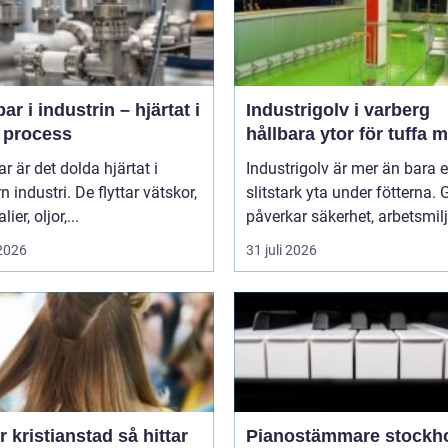
r i industrin – hjärtat i
Industrigolv i varberg
e process
hållbara ytor för tuffa m
 är det dolda hjärtat i
Industrigolv är mer än bara 
 industri. De flyttar vätskor,
slitstark yta under fötterna. 
ier, oljor,...
påverkar säkerhet, arbetsmiljö
 2026
31 juli 2026
kristianstad så hittar
Pianostämmare stockh