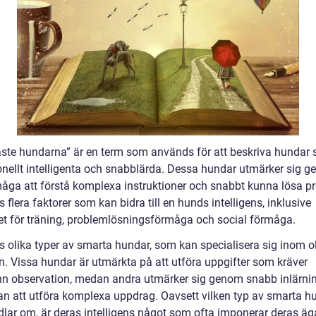
ste hundarna” är en term som används för att beskriva hundar 
onellt intelligenta och snabblärda. Dessa hundar utmärker sig 
måga att förstå komplexa instruktioner och snabbt kunna lösa p
s flera faktorer som kan bidra till en hunds intelligens, inklusive
et för träning, problemlösningsförmåga och social förmåga.
ns olika typer av smarta hundar, som kan specialisera sig inom o
. Vissa hundar är utmärkta på att utföra uppgifter som kräver
n observation, medan andra utmärker sig genom snabb inlärni
n att utföra komplexa uppdrag. Oavsett vilken typ av smarta h
dlar om, är deras intelligens något som ofta imponerar deras äg