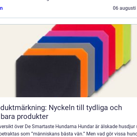
n
06 augusti
duktmärkning: Nyckeln till tydliga och
lbara produkter
versikt över De Smartaste Hundarna Hundar är älskade husdjur
 betraktas som ”människans bästa vän.” Men vad gör vissa hun