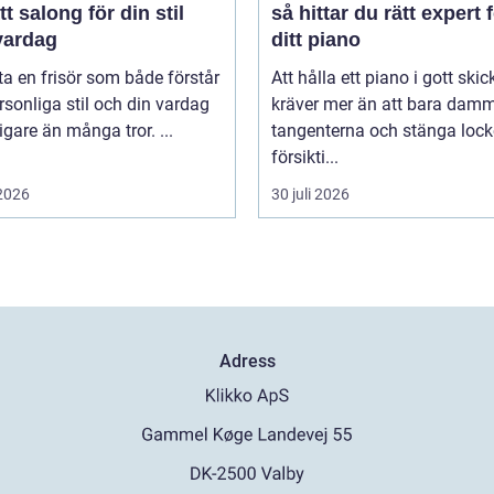
tt salong för din stil
så hittar du rätt expert 
vardag
ditt piano
tta en frisör som både förstår
Att hålla ett piano i gott skic
rsonliga stil och din vardag
kräver mer än att bara dam
tigare än många tror. ...
tangenterna och stänga lock
försikti...
 2026
30 juli 2026
Adress