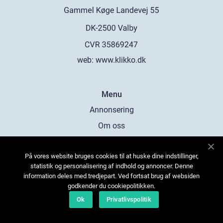
web:
www.klikko.dk
Menu
Annonsering
Om oss
Cookies
På vores website bruges cookies til at huske dine indstillinger,
Kontakta oss
statistik og personalisering af indhold og annoncer. Denne
Sitemap
information deles med tredjepart. Ved fortsat brug af websiden
godkender du cookiepolitikken.
Ok
Privatlivspolitik