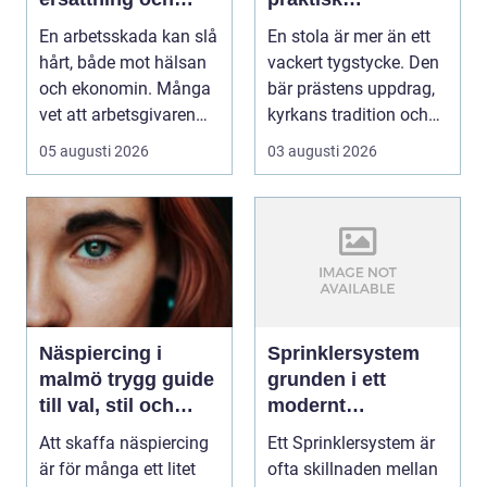
vägen vidare
vägledning
En arbetsskada kan slå
En stola är mer än ett
hårt, både mot hälsan
vackert tygstycke. Den
och ekonomin. Många
bär prästens uppdrag,
vet att arbetsgivaren
kyrkans tradition och
ska informera...
församling...
05 augusti 2026
03 augusti 2026
Näspiercing i
Sprinklersystem
malmö trygg guide
grunden i ett
till val, stil och
modernt
studio
brandskydd
Att skaffa näspiercing
Ett Sprinklersystem är
är för många ett litet
ofta skillnaden mellan