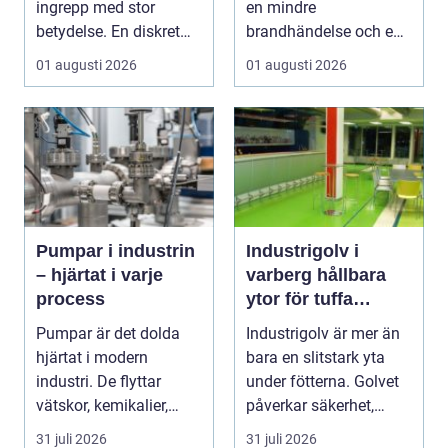
ingrepp med stor
en mindre
betydelse. En diskret
brandhändelse och en
sten i näsvinge...
total förlust av
01 augusti 2026
01 augusti 2026
byggna...
Pumpar i industrin
Industrigolv i
– hjärtat i varje
varberg hållbara
process
ytor för tuffa
miljöer
Pumpar är det dolda
Industrigolv är mer än
hjärtat i modern
bara en slitstark yta
industri. De flyttar
under fötterna. Golvet
vätskor, kemikalier,
påverkar säkerhet,
oljor,...
arbetsmiljö, ...
31 juli 2026
31 juli 2026