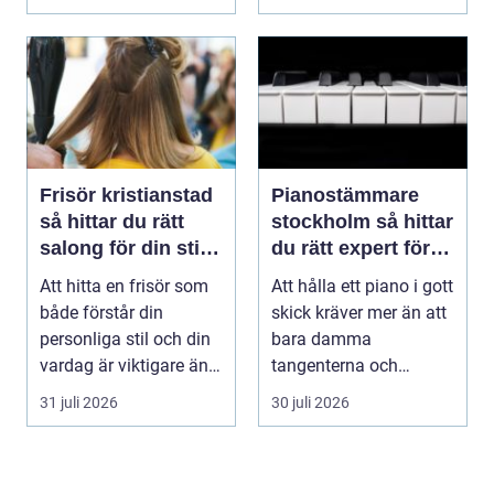
Frisör kristianstad
Pianostämmare
så hittar du rätt
stockholm så hittar
salong för din stil
du rätt expert för
och vardag
ditt piano
Att hitta en frisör som
Att hålla ett piano i gott
både förstår din
skick kräver mer än att
personliga stil och din
bara damma
vardag är viktigare än
tangenterna och
många tror. ...
stänga locket försikti...
31 juli 2026
30 juli 2026