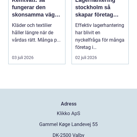
Kemtvätt: så
Lagerhantering
fungerar den
stockholm så
skonsamma vägen
skapar företag
till rena kläder
effektiva och
Kläder och textilier
Effektiv lagerhantering
flexibla flöden
håller längre när de
har blivit en
vårdas rätt. Många p...
nyckelfråga för många
företag i
Stockholmsregionen.
03 juli 2026
02 juli 2026
Konkurrens...
Adress