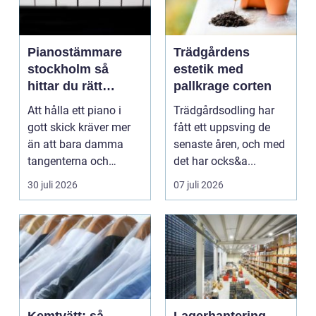
Pianostämmare
Trädgårdens
stockholm så
estetik med
hittar du rätt
pallkrage corten
expert för ditt
Att hålla ett piano i
Trädgårdsodling har
piano
gott skick kräver mer
fått ett uppsving de
än att bara damma
senaste åren, och med
tangenterna och
det har ocks&a...
stänga locket försikti...
30 juli 2026
07 juli 2026