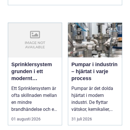
Sprinklersystem
Pumpar i industrin
grunden i ett
– hjärtat i varje
modernt
process
brandskydd
Ett Sprinklersystem är
Pumpar är det dolda
ofta skillnaden mellan
hjärtat i modern
en mindre
industri. De flyttar
brandhändelse och en
vätskor, kemikalier,
total förlust av
oljor,...
01 augusti 2026
31 juli 2026
byggna...