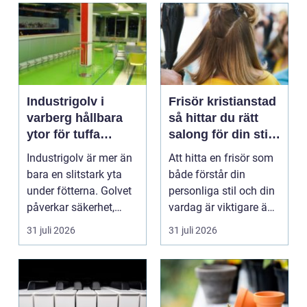
Industrigolv i
Frisör kristianstad
varberg hållbara
så hittar du rätt
ytor för tuffa
salong för din stil
miljöer
och vardag
Industrigolv är mer än
Att hitta en frisör som
bara en slitstark yta
både förstår din
under fötterna. Golvet
personliga stil och din
påverkar säkerhet,
vardag är viktigare än
arbetsmiljö, ...
många tror. ...
31 juli 2026
31 juli 2026