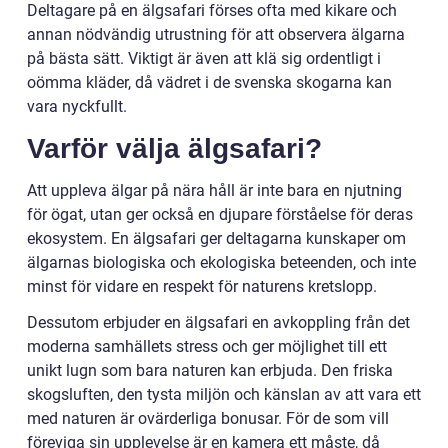
Deltagare på en älgsafari förses ofta med kikare och
annan nödvändig utrustning för att observera älgarna
på bästa sätt. Viktigt är även att klä sig ordentligt i
oömma kläder, då vädret i de svenska skogarna kan
vara nyckfullt.
Varför välja älgsafari?
Att uppleva älgar på nära håll är inte bara en njutning
för ögat, utan ger också en djupare förståelse för deras
ekosystem. En älgsafari ger deltagarna kunskaper om
älgarnas biologiska och ekologiska beteenden, och inte
minst för vidare en respekt för naturens kretslopp.
Dessutom erbjuder en älgsafari en avkoppling från det
moderna samhällets stress och ger möjlighet till ett
unikt lugn som bara naturen kan erbjuda. Den friska
skogsluften, den tysta miljön och känslan av att vara ett
med naturen är ovärderliga bonusar. För de som vill
föreviga sin upplevelse är en kamera ett måste, då