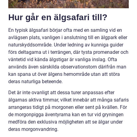
Hur går en älgsafari till?
En typisk älgsafari börjar ofta med en samling vid en
avlägsen plats, vanligen i anslutning till en älgpark eller
naturskyddsområde. Under ledning av kunniga guider
förs deltagarna ut i terrängen, där tysta promenader och
väntetid vid kända älgstigar är vanliga inslag. Ofta
används även särskilda observationstorn därifrån man
kan spana ut över älgens hemområde utan att störa
deras naturliga beteende.
Det är inte ovanligt att dessa turer anpassas efter
älgarnas aktiva timmar, vilket innebär att många safaris
arrangeras tidigt på morgonen eller sent på kvällen. För
de morgonpigga äventyrarna kan en tur vid gryningen
medföra den exklusiva möjligheten att se älgar under
deras morgonvandring.